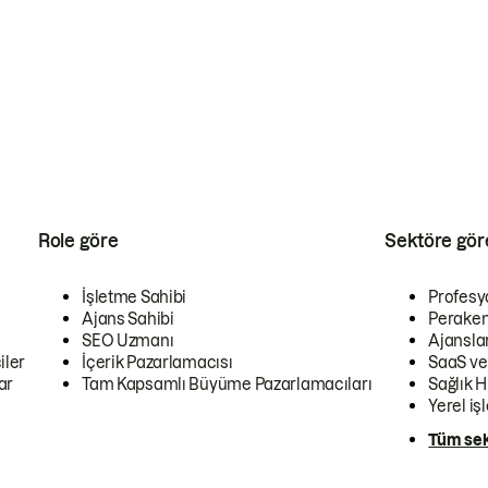
Role göre
Sektöre gör
İşletme Sahibi
Profesy
Ajans Sahibi
Peraken
SEO Uzmanı
Ajansla
iler
İçerik Pazarlamacısı
SaaS ve
ar
Tam Kapsamlı Büyüme Pazarlamacıları
Sağlık H
Yerel iş
Tüm sek