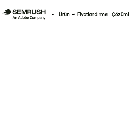
Ürün
Fiyatlandırma
Çözüml