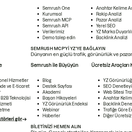
Semrush One
Anahtar Kelime A
Kurumsal
Rakip Analizi
Semrush MCP
Pazar Analizi
Semrush API
Yerel SEO
Verilerimiz
YZ Marka Duyarlılı
Demo talep edin
Backlink Analizi
SEMRUSH MCP'YI YZ'YE BAĞLAYIN
Dünyanın en güçlü trafik, görünürlük ve pazar v
e
Semrush ile Büyüyün
Ücretsiz Araçları 
onel Hizmetler
Blog
YZ Görünürlüğ
de ve E-ticaret
Destek Sayfası
SEO Denetleyi
r
Akademi
Web Sitesi Traf
 B2B Teknolojisi
Başarı Hikayeleri
Anahtar Kelim
izmeti
YZ Görünürlük Endeksi
Backlink Denet
letme
Webinar
Trafiğe Göre En
Haberler
Diğer Ücretsiz
törleri gör
BILETINIZI HEMEN ALIN