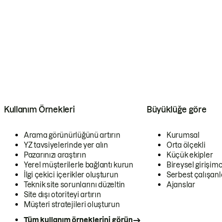
Kullanım Örnekleri
Büyüklüğe göre
Arama görünürlüğünü artırın
Kurumsal
YZ tavsiyelerinde yer alın
Orta ölçekli
Pazarınızı araştırın
Küçük ekipler
Yerel müşterilerle bağlantı kurun
Bireysel girişimc
İlgi çekici içerikler oluşturun
Serbest çalışanl
Teknik site sorunlarını düzeltin
Ajanslar
Site dışı otoriteyi artırın
Müşteri stratejileri oluşturun
Tüm kullanım örneklerini görün