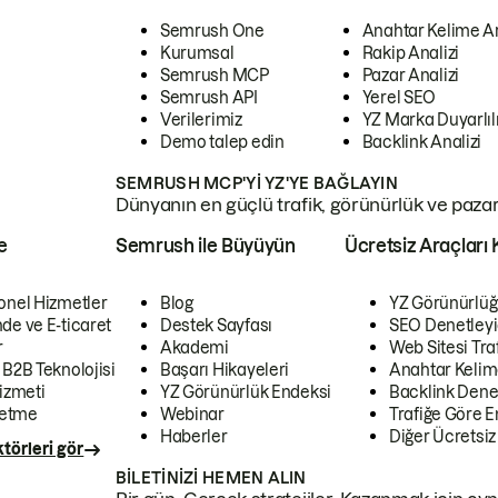
Semrush One
Anahtar Kelime A
Kurumsal
Rakip Analizi
Semrush MCP
Pazar Analizi
Semrush API
Yerel SEO
Verilerimiz
YZ Marka Duyarlılı
Demo talep edin
Backlink Analizi
SEMRUSH MCP'YI YZ'YE BAĞLAYIN
Dünyanın en güçlü trafik, görünürlük ve pazar v
e
Semrush ile Büyüyün
Ücretsiz Araçları 
onel Hizmetler
Blog
YZ Görünürlüğ
de ve E-ticaret
Destek Sayfası
SEO Denetleyi
r
Akademi
Web Sitesi Traf
 B2B Teknolojisi
Başarı Hikayeleri
Anahtar Kelim
izmeti
YZ Görünürlük Endeksi
Backlink Denet
letme
Webinar
Trafiğe Göre En
Haberler
Diğer Ücretsiz
törleri gör
BILETINIZI HEMEN ALIN