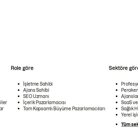
Role göre
Sektöre gör
İşletme Sahibi
Profesy
Ajans Sahibi
Peraken
SEO Uzmanı
Ajansla
iler
İçerik Pazarlamacısı
SaaS ve
ar
Tam Kapsamlı Büyüme Pazarlamacıları
Sağlık H
Yerel iş
Tüm sek