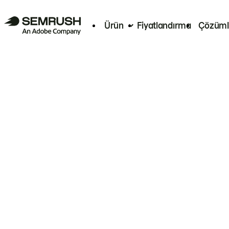
Ürün
Fiyatlandırma
Çözüml