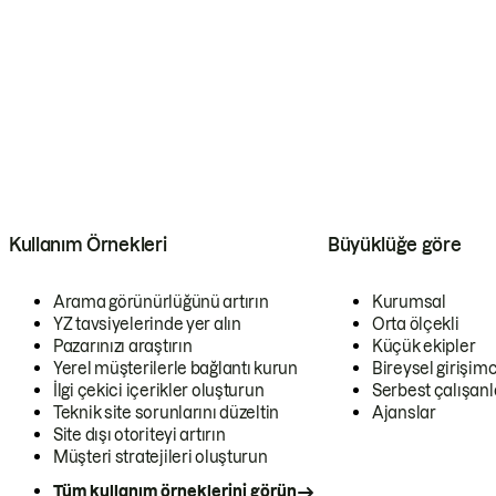
Kullanım Örnekleri
Büyüklüğe göre
Arama görünürlüğünü artırın
Kurumsal
YZ tavsiyelerinde yer alın
Orta ölçekli
Pazarınızı araştırın
Küçük ekipler
Yerel müşterilerle bağlantı kurun
Bireysel girişimc
İlgi çekici içerikler oluşturun
Serbest çalışanl
Teknik site sorunlarını düzeltin
Ajanslar
Site dışı otoriteyi artırın
Müşteri stratejileri oluşturun
Tüm kullanım örneklerini görün