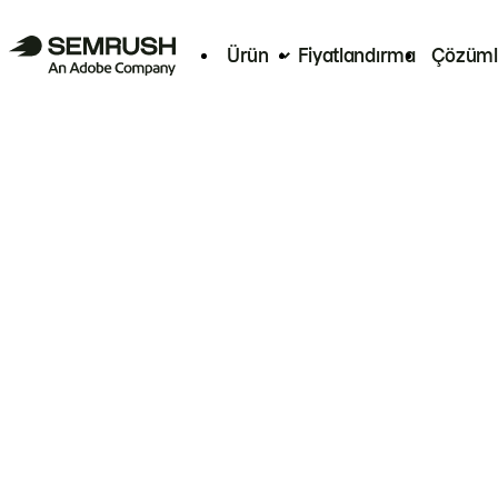
Ürün
Fiyatlandırma
Çözüml