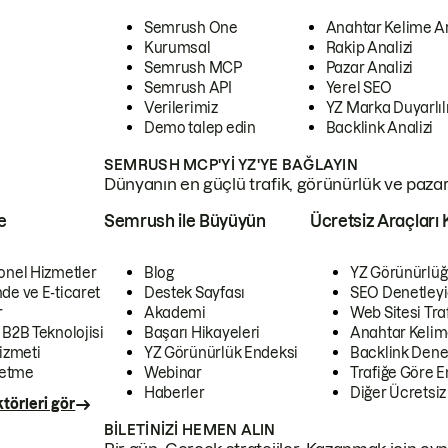
Semrush One
Anahtar Kelime A
Kurumsal
Rakip Analizi
Semrush MCP
Pazar Analizi
Semrush API
Yerel SEO
Verilerimiz
YZ Marka Duyarlılı
Demo talep edin
Backlink Analizi
SEMRUSH MCP'YI YZ'YE BAĞLAYIN
Dünyanın en güçlü trafik, görünürlük ve pazar v
e
Semrush ile Büyüyün
Ücretsiz Araçları 
onel Hizmetler
Blog
YZ Görünürlüğ
de ve E-ticaret
Destek Sayfası
SEO Denetleyi
r
Akademi
Web Sitesi Traf
 B2B Teknolojisi
Başarı Hikayeleri
Anahtar Kelim
izmeti
YZ Görünürlük Endeksi
Backlink Denet
letme
Webinar
Trafiğe Göre En
Haberler
Diğer Ücretsiz
törleri gör
BILETINIZI HEMEN ALIN