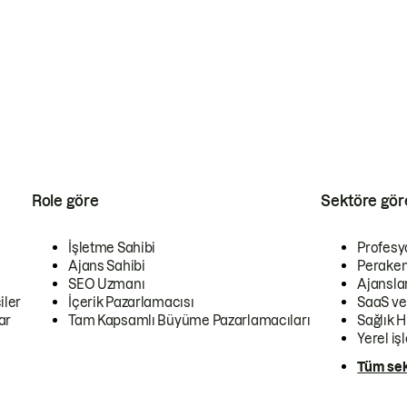
Role göre
Sektöre gör
İşletme Sahibi
Profesy
Ajans Sahibi
Peraken
SEO Uzmanı
Ajansla
iler
İçerik Pazarlamacısı
SaaS ve
ar
Tam Kapsamlı Büyüme Pazarlamacıları
Sağlık H
Yerel iş
Tüm sek