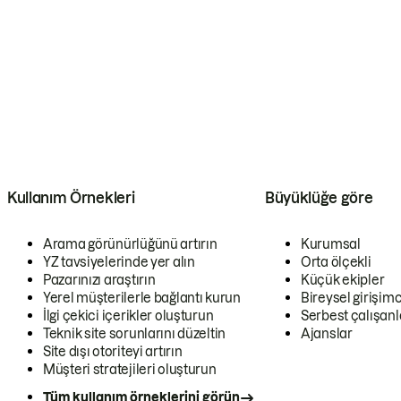
Kullanım Örnekleri
Büyüklüğe göre
Arama görünürlüğünü artırın
Kurumsal
YZ tavsiyelerinde yer alın
Orta ölçekli
Pazarınızı araştırın
Küçük ekipler
Yerel müşterilerle bağlantı kurun
Bireysel girişimc
İlgi çekici içerikler oluşturun
Serbest çalışanl
Teknik site sorunlarını düzeltin
Ajanslar
Site dışı otoriteyi artırın
Müşteri stratejileri oluşturun
Tüm kullanım örneklerini görün