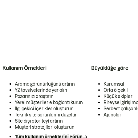
Kullanım Örnekleri
Büyüklüğe göre
Arama görünürlüğünü artırın
Kurumsal
YZ tavsiyelerinde yer alın
Orta ölçekli
Pazarınızı araştırın
Küçük ekipler
Yerel müşterilerle bağlantı kurun
Bireysel girişimc
İlgi çekici içerikler oluşturun
Serbest çalışanl
Teknik site sorunlarını düzeltin
Ajanslar
Site dışı otoriteyi artırın
Müşteri stratejileri oluşturun
Tüm kullanım örneklerini görün