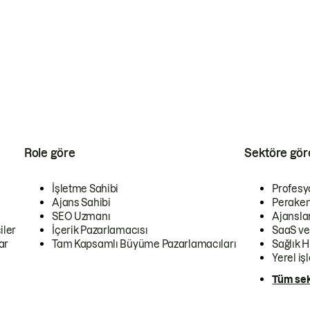
Role göre
Sektöre gör
İşletme Sahibi
Profesy
Ajans Sahibi
Peraken
SEO Uzmanı
Ajansla
iler
İçerik Pazarlamacısı
SaaS ve
ar
Tam Kapsamlı Büyüme Pazarlamacıları
Sağlık H
Yerel iş
Tüm sek