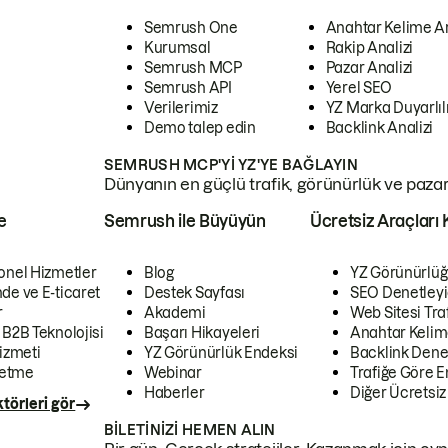
Semrush One
Anahtar Kelime A
Kurumsal
Rakip Analizi
Semrush MCP
Pazar Analizi
Semrush API
Yerel SEO
Verilerimiz
YZ Marka Duyarlılı
Demo talep edin
Backlink Analizi
SEMRUSH MCP'YI YZ'YE BAĞLAYIN
Dünyanın en güçlü trafik, görünürlük ve pazar v
e
Semrush ile Büyüyün
Ücretsiz Araçları 
onel Hizmetler
Blog
YZ Görünürlüğ
de ve E-ticaret
Destek Sayfası
SEO Denetleyi
r
Akademi
Web Sitesi Traf
 B2B Teknolojisi
Başarı Hikayeleri
Anahtar Kelim
izmeti
YZ Görünürlük Endeksi
Backlink Denet
letme
Webinar
Trafiğe Göre En
Haberler
Diğer Ücretsiz
törleri gör
BILETINIZI HEMEN ALIN