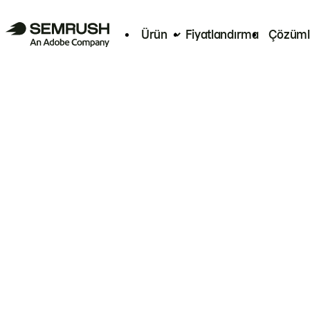
Ürün
Fiyatlandırma
Çözüml