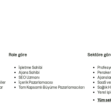
Role göre
Sektöre gör
İşletme Sahibi
Profesy
Ajans Sahibi
Peraken
SEO Uzmanı
Ajansla
iler
İçerik Pazarlamacısı
SaaS ve
ar
Tam Kapsamlı Büyüme Pazarlamacıları
Sağlık H
Yerel iş
Tüm sek