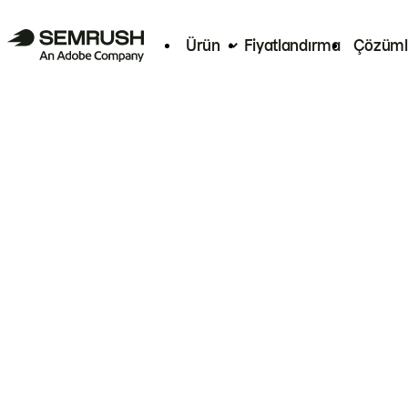
Ürün
Fiyatlandırma
Çözüml