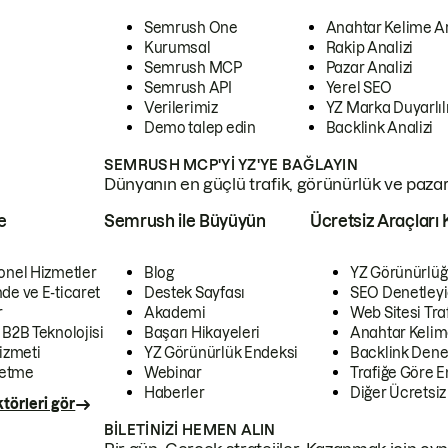
Semrush One
Anahtar Kelime A
Kurumsal
Rakip Analizi
Semrush MCP
Pazar Analizi
Semrush API
Yerel SEO
Verilerimiz
YZ Marka Duyarlılı
Demo talep edin
Backlink Analizi
SEMRUSH MCP'YI YZ'YE BAĞLAYIN
Dünyanın en güçlü trafik, görünürlük ve pazar v
e
Semrush ile Büyüyün
Ücretsiz Araçları 
onel Hizmetler
Blog
YZ Görünürlüğ
de ve E-ticaret
Destek Sayfası
SEO Denetleyi
r
Akademi
Web Sitesi Traf
 B2B Teknolojisi
Başarı Hikayeleri
Anahtar Kelim
izmeti
YZ Görünürlük Endeksi
Backlink Denet
letme
Webinar
Trafiğe Göre En
Haberler
Diğer Ücretsiz
törleri gör
BILETINIZI HEMEN ALIN