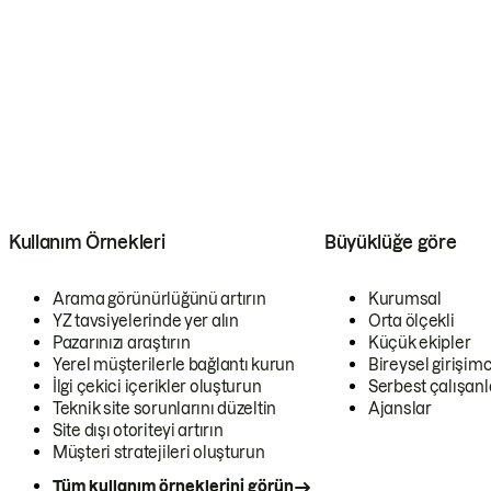
Kullanım Örnekleri
Büyüklüğe göre
Arama görünürlüğünü artırın
Kurumsal
YZ tavsiyelerinde yer alın
Orta ölçekli
Pazarınızı araştırın
Küçük ekipler
Yerel müşterilerle bağlantı kurun
Bireysel girişimc
İlgi çekici içerikler oluşturun
Serbest çalışanl
Teknik site sorunlarını düzeltin
Ajanslar
Site dışı otoriteyi artırın
Müşteri stratejileri oluşturun
Tüm kullanım örneklerini görün