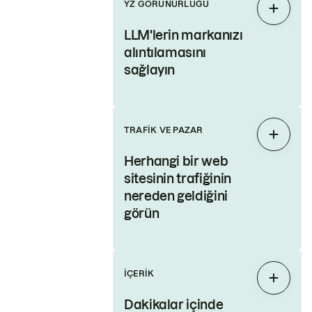
YZ GÖRÜNÜRLÜĞÜ
Genişl
LLM'lerin markanızı
alıntılamasını
sağlayın
TRAFIK VE PAZAR
Genişl
Herhangi bir web
sitesinin trafiğinin
nereden geldiğini
görün
İÇERIK
Genişl
Dakikalar içinde