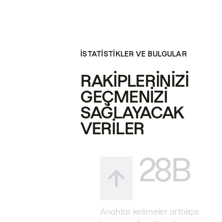
İSTATISTIKLER VE BULGULAR
RAKIPLERINIZI
GEÇMENIZI
SAĞLAYACAK
VERILER
28B
Anahtar kelimeler arttıkça