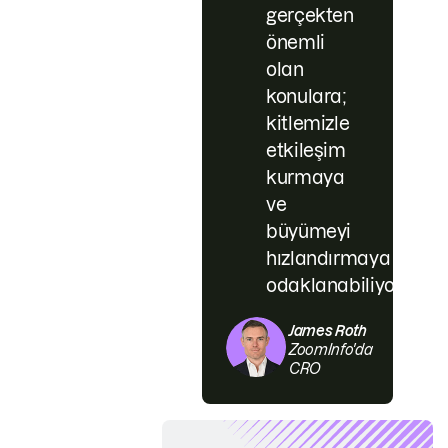
gerçekten
önemli
olan
konulara;
kitlemizle
etkileşim
kurmaya
ve
büyümeyi
hızlandırmaya
odaklanabiliyoruz.
James Roth
ZoomInfo'da
CRO