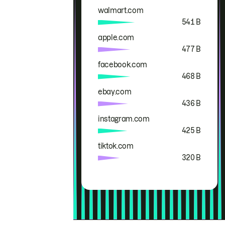
walmart.com
541 B
apple.com
477 B
facebook.com
468 B
ebay.com
436 B
instagram.com
425 B
tiktok.com
320 B