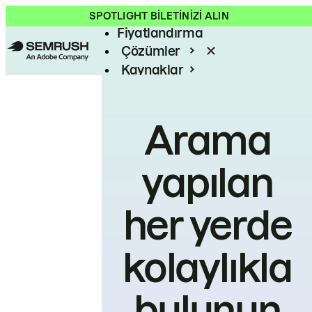
Ürün
SPOTLIGHT BİLETİNİZİ ALIN
Fiyatlandırma
Çözümler
Kaynaklar
Kurumsal
Arama
yapılan
her yerde
kolaylıkla
bulunun