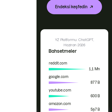
Endeksi keşfedin
YZ Platformu: ChatGPT,
Haziran 2026
Bahsetmeler
reddit.com
Marka
Bahsetmeler
1,1 Mn
google.com
877 B
youtube.com
600 B
amazon.com
597 B