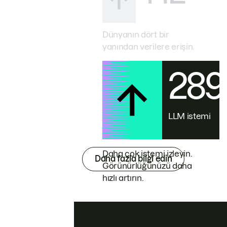
Dünyanın dört bir
yanından verilere erişin.
28
LLM istemi
Daha çok istemi izleyin.
Daha fazla bilgi edin
Görünürlüğünüzü daha
hızlı artırın.