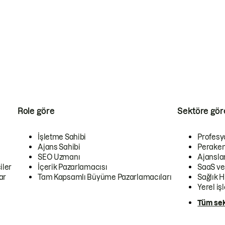
Role göre
Sektöre gör
İşletme Sahibi
Profesy
Ajans Sahibi
Peraken
SEO Uzmanı
Ajansla
iler
İçerik Pazarlamacısı
SaaS ve
ar
Tam Kapsamlı Büyüme Pazarlamacıları
Sağlık H
Yerel iş
Tüm sek