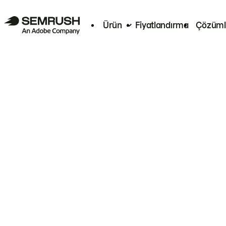
Ürün
Fiyatlandırma
Çözüml