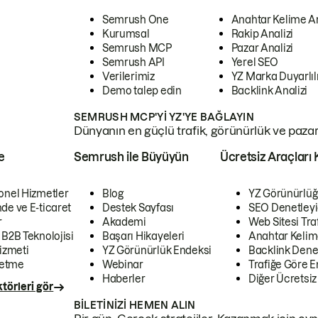
Semrush One
Anahtar Kelime A
Kurumsal
Rakip Analizi
Semrush MCP
Pazar Analizi
Semrush API
Yerel SEO
Verilerimiz
YZ Marka Duyarlılı
Demo talep edin
Backlink Analizi
SEMRUSH MCP'YI YZ'YE BAĞLAYIN
Dünyanın en güçlü trafik, görünürlük ve pazar v
e
Semrush ile Büyüyün
Ücretsiz Araçları 
onel Hizmetler
Blog
YZ Görünürlüğ
de ve E-ticaret
Destek Sayfası
SEO Denetleyi
r
Akademi
Web Sitesi Traf
 B2B Teknolojisi
Başarı Hikayeleri
Anahtar Kelim
izmeti
YZ Görünürlük Endeksi
Backlink Denet
letme
Webinar
Trafiğe Göre En
Haberler
Diğer Ücretsiz
törleri gör
BILETINIZI HEMEN ALIN