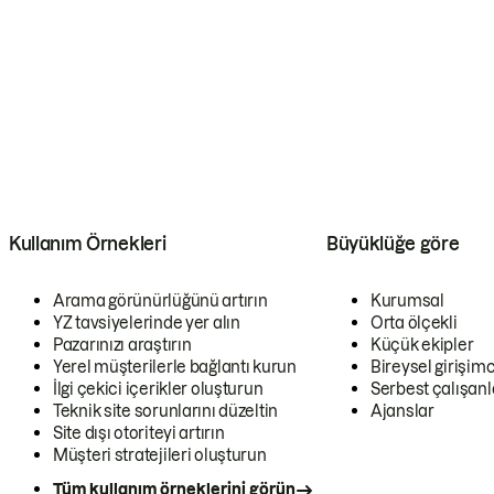
Kullanım Örnekleri
Büyüklüğe göre
Arama görünürlüğünü artırın
Kurumsal
YZ tavsiyelerinde yer alın
Orta ölçekli
Pazarınızı araştırın
Küçük ekipler
Yerel müşterilerle bağlantı kurun
Bireysel girişimc
İlgi çekici içerikler oluşturun
Serbest çalışanl
Teknik site sorunlarını düzeltin
Ajanslar
Site dışı otoriteyi artırın
Müşteri stratejileri oluşturun
Tüm kullanım örneklerini görün