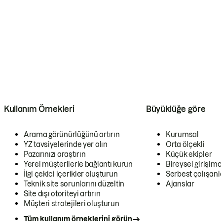
Kullanım Örnekleri
Büyüklüğe göre
Arama görünürlüğünü artırın
Kurumsal
YZ tavsiyelerinde yer alın
Orta ölçekli
Pazarınızı araştırın
Küçük ekipler
Yerel müşterilerle bağlantı kurun
Bireysel girişimc
İlgi çekici içerikler oluşturun
Serbest çalışanl
Teknik site sorunlarını düzeltin
Ajanslar
Site dışı otoriteyi artırın
Müşteri stratejileri oluşturun
Tüm kullanım örneklerini görün