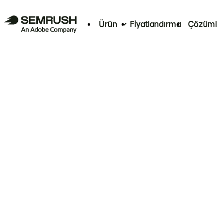
Ürün
Fiyatlandırma
Çözüml