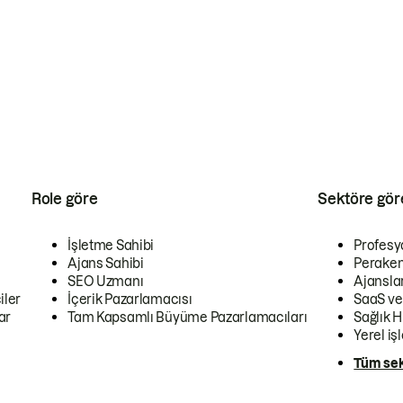
Role göre
Sektöre gör
İşletme Sahibi
Profesy
Ajans Sahibi
Peraken
SEO Uzmanı
Ajansla
iler
İçerik Pazarlamacısı
SaaS ve
ar
Tam Kapsamlı Büyüme Pazarlamacıları
Sağlık H
Yerel iş
Tüm sek