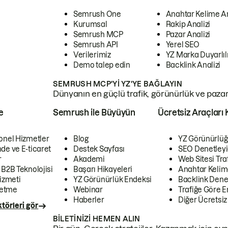
Semrush One
Anahtar Kelime A
Kurumsal
Rakip Analizi
Semrush MCP
Pazar Analizi
Semrush API
Yerel SEO
Verilerimiz
YZ Marka Duyarlılı
Demo talep edin
Backlink Analizi
SEMRUSH MCP'YI YZ'YE BAĞLAYIN
Dünyanın en güçlü trafik, görünürlük ve pazar v
e
Semrush ile Büyüyün
Ücretsiz Araçları 
onel Hizmetler
Blog
YZ Görünürlüğ
de ve E-ticaret
Destek Sayfası
SEO Denetleyi
r
Akademi
Web Sitesi Traf
 B2B Teknolojisi
Başarı Hikayeleri
Anahtar Kelim
izmeti
YZ Görünürlük Endeksi
Backlink Denet
letme
Webinar
Trafiğe Göre En
Haberler
Diğer Ücretsiz
törleri gör
BILETINIZI HEMEN ALIN