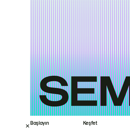
Başlayın
Keşfet