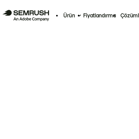
Ürün
Fiyatlandırma
Çözüml