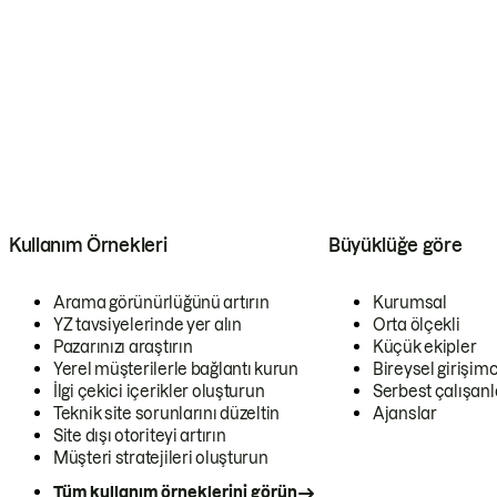
Kullanım Örnekleri
Büyüklüğe göre
Arama görünürlüğünü artırın
Kurumsal
YZ tavsiyelerinde yer alın
Orta ölçekli
Pazarınızı araştırın
Küçük ekipler
Yerel müşterilerle bağlantı kurun
Bireysel girişimc
İlgi çekici içerikler oluşturun
Serbest çalışanl
Teknik site sorunlarını düzeltin
Ajanslar
Site dışı otoriteyi artırın
Müşteri stratejileri oluşturun
Tüm kullanım örneklerini görün