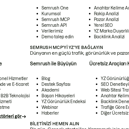
Semrush One
Anahtar Kelime A
Kurumsal
Rakip Analizi
Semrush MCP
Pazar Analizi
Semrush API
Yerel SEO
Verilerimiz
YZ Marka Duyarlılı
Demo talep edin
Backlink Analizi
SEMRUSH MCP'YI YZ'YE BAĞLAYIN
Dünyanın en güçlü trafik, görünürlük ve pazar v
e
Semrush ile Büyüyün
Ücretsiz Araçları 
onel Hizmetler
Blog
YZ Görünürlüğ
de ve E-ticaret
Destek Sayfası
SEO Denetleyi
r
Akademi
Web Sitesi Traf
 B2B Teknolojisi
Başarı Hikayeleri
Anahtar Kelim
izmeti
YZ Görünürlük Endeksi
Backlink Denet
letme
Webinar
Trafiğe Göre En
Haberler
Diğer Ücretsiz
törleri gör
BILETINIZI HEMEN ALIN