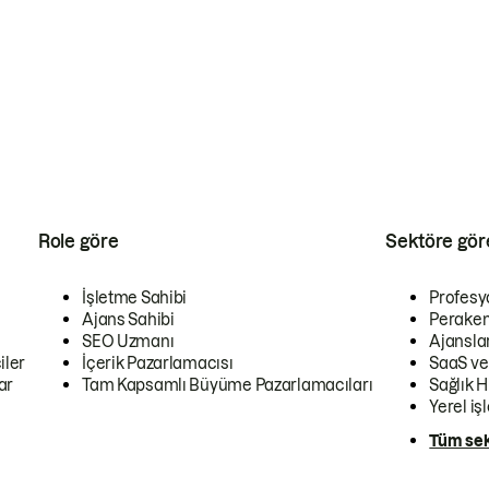
Role göre
Sektöre gör
İşletme Sahibi
Profesy
Ajans Sahibi
Peraken
SEO Uzmanı
Ajansla
iler
İçerik Pazarlamacısı
SaaS ve
ar
Tam Kapsamlı Büyüme Pazarlamacıları
Sağlık H
Yerel iş
Tüm sek