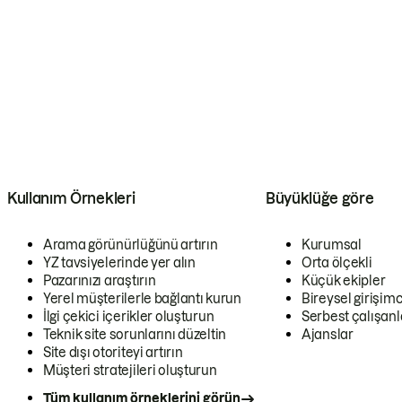
Kullanım Örnekleri
Büyüklüğe göre
Arama görünürlüğünü artırın
Kurumsal
YZ tavsiyelerinde yer alın
Orta ölçekli
Pazarınızı araştırın
Küçük ekipler
Yerel müşterilerle bağlantı kurun
Bireysel girişimc
İlgi çekici içerikler oluşturun
Serbest çalışanl
Teknik site sorunlarını düzeltin
Ajanslar
Site dışı otoriteyi artırın
Müşteri stratejileri oluşturun
Tüm kullanım örneklerini görün