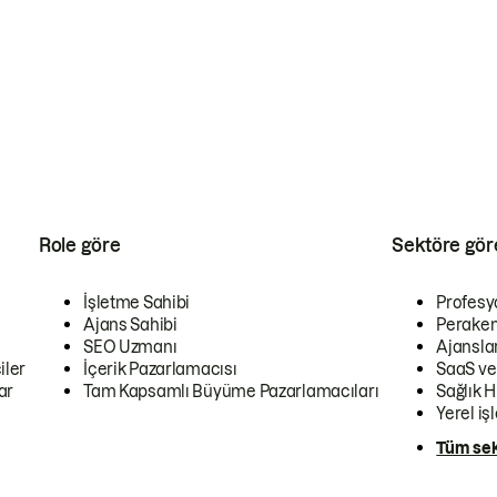
Role göre
Sektöre gör
İşletme Sahibi
Profesy
Ajans Sahibi
Peraken
SEO Uzmanı
Ajansla
iler
İçerik Pazarlamacısı
SaaS ve
ar
Tam Kapsamlı Büyüme Pazarlamacıları
Sağlık H
Yerel iş
Tüm sek