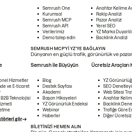
Semrush One
Anahtar Kelime A
Kurumsal
Rakip Analizi
Semrush MCP
Pazar Analizi
Semrush API
Yerel SEO
Verilerimiz
YZ Marka Duyarlılı
Demo talep edin
Backlink Analizi
SEMRUSH MCP'YI YZ'YE BAĞLAYIN
Dünyanın en güçlü trafik, görünürlük ve pazar v
e
Semrush ile Büyüyün
Ücretsiz Araçları 
onel Hizmetler
Blog
YZ Görünürlüğ
de ve E-ticaret
Destek Sayfası
SEO Denetleyi
r
Akademi
Web Sitesi Traf
 B2B Teknolojisi
Başarı Hikayeleri
Anahtar Kelim
izmeti
YZ Görünürlük Endeksi
Backlink Denet
letme
Webinar
Trafiğe Göre En
Haberler
Diğer Ücretsiz
törleri gör
BILETINIZI HEMEN ALIN