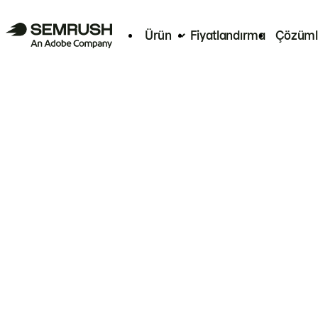
Ürün
Fiyatlandırma
Çözüml