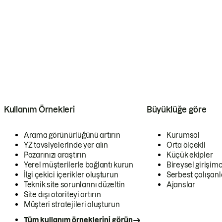
Kullanım Örnekleri
Büyüklüğe göre
Arama görünürlüğünü artırın
Kurumsal
YZ tavsiyelerinde yer alın
Orta ölçekli
Pazarınızı araştırın
Küçük ekipler
Yerel müşterilerle bağlantı kurun
Bireysel girişimc
İlgi çekici içerikler oluşturun
Serbest çalışanl
Teknik site sorunlarını düzeltin
Ajanslar
Site dışı otoriteyi artırın
Müşteri stratejileri oluşturun
Tüm kullanım örneklerini görün