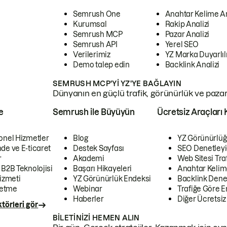
Semrush One
Anahtar Kelime A
Kurumsal
Rakip Analizi
Semrush MCP
Pazar Analizi
Semrush API
Yerel SEO
Verilerimiz
YZ Marka Duyarlılı
Demo talep edin
Backlink Analizi
SEMRUSH MCP'YI YZ'YE BAĞLAYIN
Dünyanın en güçlü trafik, görünürlük ve pazar v
e
Semrush ile Büyüyün
Ücretsiz Araçları 
onel Hizmetler
Blog
YZ Görünürlüğ
de ve E-ticaret
Destek Sayfası
SEO Denetleyi
r
Akademi
Web Sitesi Traf
 B2B Teknolojisi
Başarı Hikayeleri
Anahtar Kelim
izmeti
YZ Görünürlük Endeksi
Backlink Denet
letme
Webinar
Trafiğe Göre En
Haberler
Diğer Ücretsiz
törleri gör
BILETINIZI HEMEN ALIN