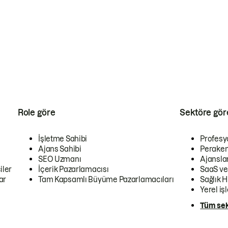
Role göre
Sektöre gör
İşletme Sahibi
Profesy
Ajans Sahibi
Peraken
SEO Uzmanı
Ajansla
iler
İçerik Pazarlamacısı
SaaS ve
ar
Tam Kapsamlı Büyüme Pazarlamacıları
Sağlık H
Yerel iş
Tüm sek