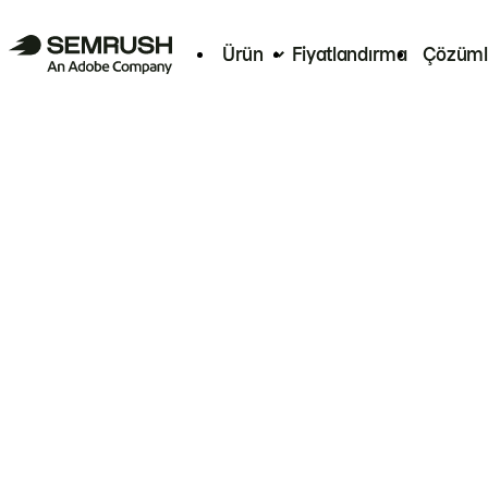
Ürün
Fiyatlandırma
Çözüml