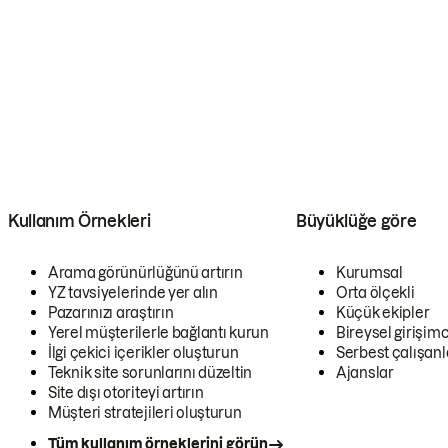
Kullanım Örnekleri
Büyüklüğe göre
Arama görünürlüğünü artırın
Kurumsal
YZ tavsiyelerinde yer alın
Orta ölçekli
Pazarınızı araştırın
Küçük ekipler
Yerel müşterilerle bağlantı kurun
Bireysel girişimc
İlgi çekici içerikler oluşturun
Serbest çalışanl
Teknik site sorunlarını düzeltin
Ajanslar
Site dışı otoriteyi artırın
Müşteri stratejileri oluşturun
Tüm kullanım örneklerini görün