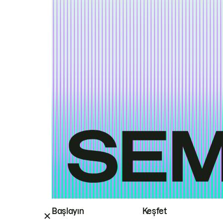
Başlayın
Keşfet