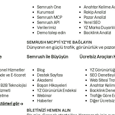
Semrush One
Anahtar Kelime A
Kurumsal
Rakip Analizi
Semrush MCP
Pazar Analizi
Semrush API
Yerel SEO
Verilerimiz
YZ Marka Duyarlılı
Demo talep edin
Backlink Analizi
SEMRUSH MCP'YI YZ'YE BAĞLAYIN
Dünyanın en güçlü trafik, görünürlük ve pazar v
e
Semrush ile Büyüyün
Ücretsiz Araçları 
onel Hizmetler
Blog
YZ Görünürlüğ
de ve E-ticaret
Destek Sayfası
SEO Denetleyi
r
Akademi
Web Sitesi Traf
 B2B Teknolojisi
Başarı Hikayeleri
Anahtar Kelim
izmeti
YZ Görünürlük Endeksi
Backlink Denet
letme
Webinar
Trafiğe Göre En
Haberler
Diğer Ücretsiz
törleri gör
BILETINIZI HEMEN ALIN