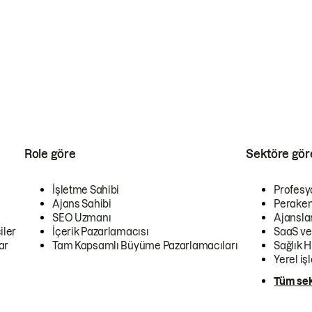
Role göre
Sektöre gör
İşletme Sahibi
Profesy
Ajans Sahibi
Peraken
SEO Uzmanı
Ajansla
iler
İçerik Pazarlamacısı
SaaS ve
ar
Tam Kapsamlı Büyüme Pazarlamacıları
Sağlık H
Yerel iş
Tüm sek