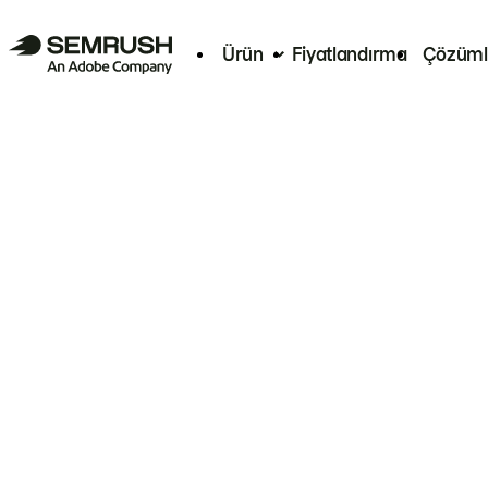
Ürün
Fiyatlandırma
Çözüml