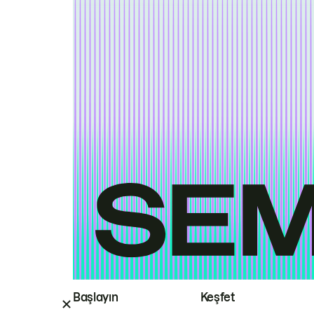
Başlayın
Keşfet