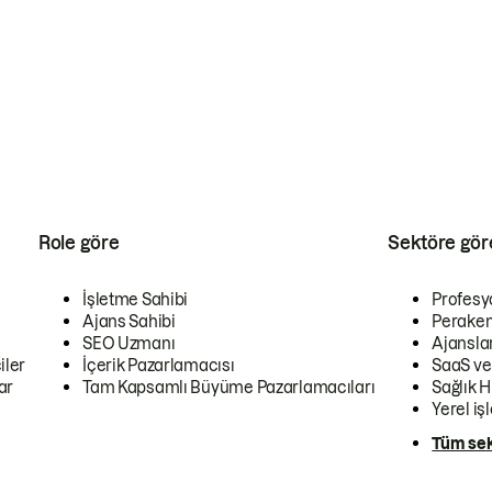
Role göre
Sektöre gör
İşletme Sahibi
Profesy
Ajans Sahibi
Peraken
SEO Uzmanı
Ajansla
iler
İçerik Pazarlamacısı
SaaS ve
ar
Tam Kapsamlı Büyüme Pazarlamacıları
Sağlık H
Yerel iş
Tüm sek