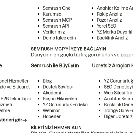
Semrush One
Anahtar Kelime A
Kurumsal
Rakip Analizi
Semrush MCP
Pazar Analizi
Semrush API
Yerel SEO
Verilerimiz
YZ Marka Duyarlılı
Demo talep edin
Backlink Analizi
SEMRUSH MCP'YI YZ'YE BAĞLAYIN
Dünyanın en güçlü trafik, görünürlük ve pazar v
e
Semrush ile Büyüyün
Ücretsiz Araçları 
onel Hizmetler
Blog
YZ Görünürlüğ
de ve E-ticaret
Destek Sayfası
SEO Denetleyi
r
Akademi
Web Sitesi Traf
 B2B Teknolojisi
Başarı Hikayeleri
Anahtar Kelim
izmeti
YZ Görünürlük Endeksi
Backlink Denet
letme
Webinar
Trafiğe Göre En
Haberler
Diğer Ücretsiz
törleri gör
BILETINIZI HEMEN ALIN