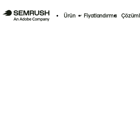
Ürün
Fiyatlandırma
Çözüml