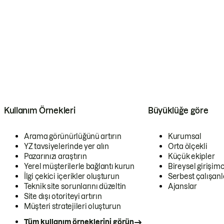
Kullanım Örnekleri
Büyüklüğe göre
Arama görünürlüğünü artırın
Kurumsal
YZ tavsiyelerinde yer alın
Orta ölçekli
Pazarınızı araştırın
Küçük ekipler
Yerel müşterilerle bağlantı kurun
Bireysel girişimc
İlgi çekici içerikler oluşturun
Serbest çalışanl
Teknik site sorunlarını düzeltin
Ajanslar
Site dışı otoriteyi artırın
Müşteri stratejileri oluşturun
Tüm kullanım örneklerini görün