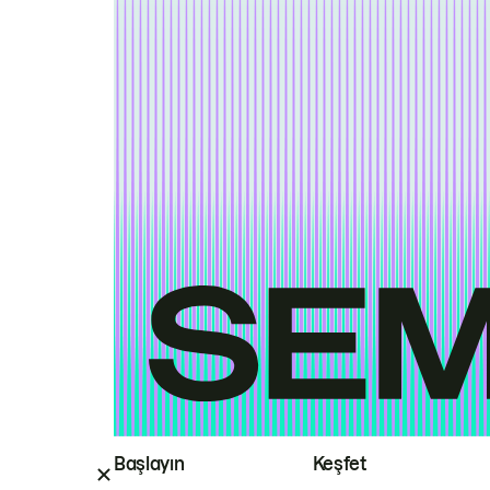
Başlayın
Keşfet