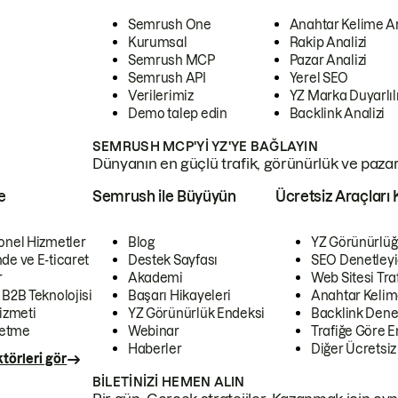
Semrush One
Anahtar Kelime A
Kurumsal
Rakip Analizi
Semrush MCP
Pazar Analizi
Semrush API
Yerel SEO
Verilerimiz
YZ Marka Duyarlılı
Demo talep edin
Backlink Analizi
SEMRUSH MCP'YI YZ'YE BAĞLAYIN
Dünyanın en güçlü trafik, görünürlük ve pazar v
e
Semrush ile Büyüyün
Ücretsiz Araçları 
onel Hizmetler
Blog
YZ Görünürlüğ
de ve E-ticaret
Destek Sayfası
SEO Denetleyi
r
Akademi
Web Sitesi Traf
 B2B Teknolojisi
Başarı Hikayeleri
Anahtar Kelim
izmeti
YZ Görünürlük Endeksi
Backlink Denet
letme
Webinar
Trafiğe Göre En
Haberler
Diğer Ücretsiz
törleri gör
BILETINIZI HEMEN ALIN