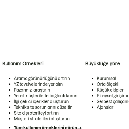
Kullanım Örnekleri
Büyüklüğe göre
Arama görünürlüğünü artırın
Kurumsal
YZ tavsiyelerinde yer alın
Orta ölçekli
Pazarınızı araştırın
Küçük ekipler
Yerel müşterilerle bağlantı kurun
Bireysel girişimc
İlgi çekici içerikler oluşturun
Serbest çalışanl
Teknik site sorunlarını düzeltin
Ajanslar
Site dışı otoriteyi artırın
Müşteri stratejileri oluşturun
Tüm kullanım örneklerini görün