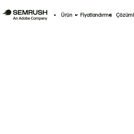
Ürün
Fiyatlandırma
Çözüml