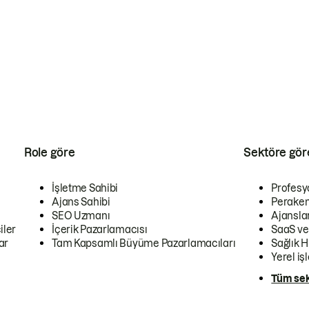
Role göre
Sektöre gör
İşletme Sahibi
Profesy
Ajans Sahibi
Peraken
SEO Uzmanı
Ajansla
iler
İçerik Pazarlamacısı
SaaS ve
ar
Tam Kapsamlı Büyüme Pazarlamacıları
Sağlık H
Yerel iş
Tüm sek