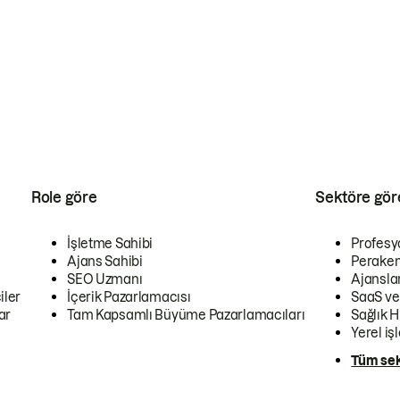
Role göre
Sektöre gör
İşletme Sahibi
Profesy
Ajans Sahibi
Peraken
SEO Uzmanı
Ajansla
iler
İçerik Pazarlamacısı
SaaS ve
ar
Tam Kapsamlı Büyüme Pazarlamacıları
Sağlık H
Yerel iş
Tüm sek