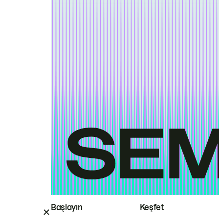
Başlayın
Keşfet