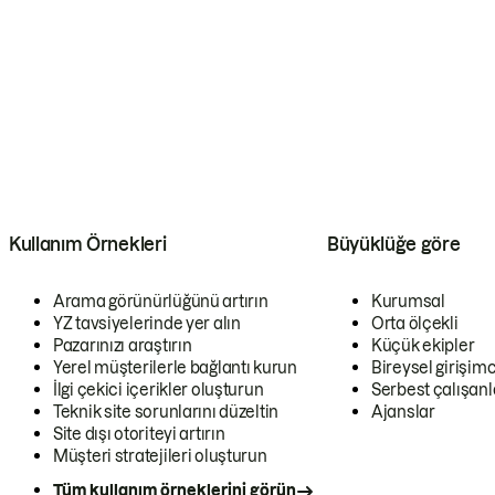
Kullanım Örnekleri
Büyüklüğe göre
Arama görünürlüğünü artırın
Kurumsal
YZ tavsiyelerinde yer alın
Orta ölçekli
Pazarınızı araştırın
Küçük ekipler
Yerel müşterilerle bağlantı kurun
Bireysel girişimc
İlgi çekici içerikler oluşturun
Serbest çalışanl
Teknik site sorunlarını düzeltin
Ajanslar
Site dışı otoriteyi artırın
Müşteri stratejileri oluşturun
Tüm kullanım örneklerini görün