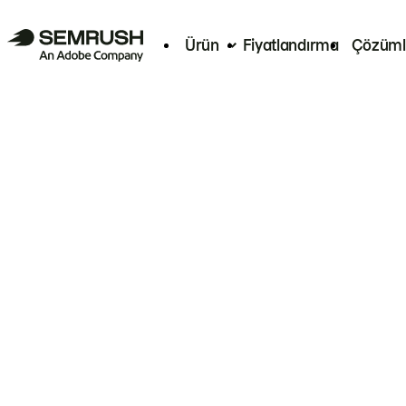
Ürün
Fiyatlandırma
Çözüml