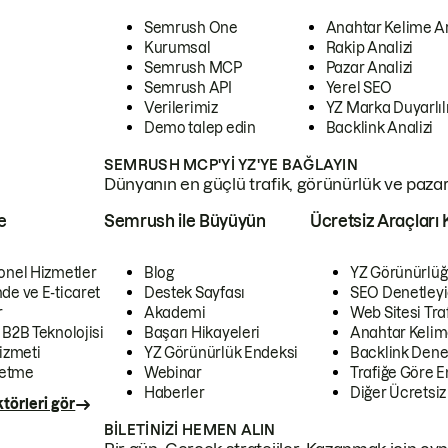
Semrush One
Anahtar Kelime A
Kurumsal
Rakip Analizi
Semrush MCP
Pazar Analizi
Semrush API
Yerel SEO
Verilerimiz
YZ Marka Duyarlılı
Demo talep edin
Backlink Analizi
SEMRUSH MCP'YI YZ'YE BAĞLAYIN
Dünyanın en güçlü trafik, görünürlük ve pazar v
e
Semrush ile Büyüyün
Ücretsiz Araçları 
onel Hizmetler
Blog
YZ Görünürlüğ
de ve E-ticaret
Destek Sayfası
SEO Denetleyi
r
Akademi
Web Sitesi Traf
 B2B Teknolojisi
Başarı Hikayeleri
Anahtar Kelim
izmeti
YZ Görünürlük Endeksi
Backlink Denet
letme
Webinar
Trafiğe Göre En
Haberler
Diğer Ücretsiz
törleri gör
BILETINIZI HEMEN ALIN