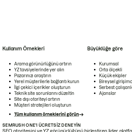
Kullanım Örnekleri
Büyüklüğe göre
Arama görünürlüğünü artırın
Kurumsal
YZ tavsiyelerinde yer alın
Orta ölçekli
Pazarınızı araştırın
Küçük ekipler
Yerel müşterilerle bağlantı kurun
Bireysel girişimc
İlgi çekici içerikler oluşturun
Serbest çalışanl
Teknik site sorunlarını düzeltin
Ajanslar
Site dışı otoriteyi artırın
Müşteri stratejileri oluşturun
Tüm kullanım örneklerini görün
SEMRUSH ONE'I ÜCRETSIZ DENEYIN
SEO otoritesini ve YZ görünürlüğünü birleştiren lider platf