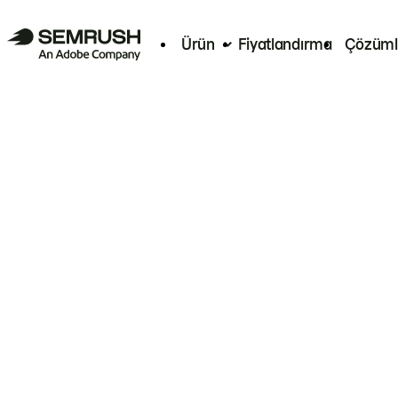
Ürün
Fiyatlandırma
Çözüml