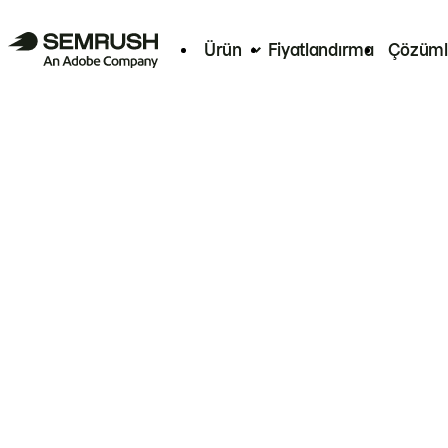
Ürün
Fiyatlandırma
Çözüml