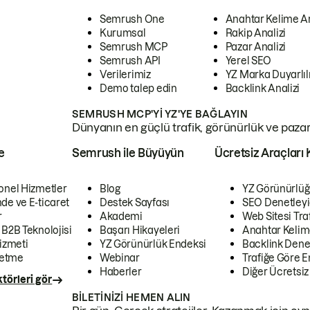
Semrush One
Anahtar Kelime A
Kurumsal
Rakip Analizi
Semrush MCP
Pazar Analizi
Semrush API
Yerel SEO
Verilerimiz
YZ Marka Duyarlılı
Demo talep edin
Backlink Analizi
SEMRUSH MCP'YI YZ'YE BAĞLAYIN
Dünyanın en güçlü trafik, görünürlük ve pazar v
e
Semrush ile Büyüyün
Ücretsiz Araçları 
onel Hizmetler
Blog
YZ Görünürlüğ
de ve E-ticaret
Destek Sayfası
SEO Denetleyi
r
Akademi
Web Sitesi Traf
 B2B Teknolojisi
Başarı Hikayeleri
Anahtar Kelim
izmeti
YZ Görünürlük Endeksi
Backlink Denet
letme
Webinar
Trafiğe Göre En
Haberler
Diğer Ücretsiz
törleri gör
BILETINIZI HEMEN ALIN