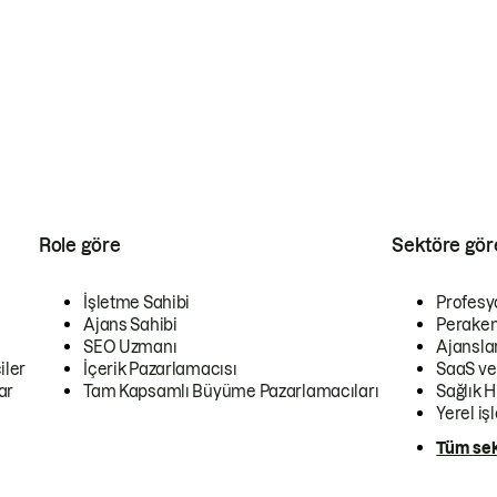
Role göre
Sektöre gör
İşletme Sahibi
Profesy
Ajans Sahibi
Peraken
SEO Uzmanı
Ajansla
iler
İçerik Pazarlamacısı
SaaS ve
ar
Tam Kapsamlı Büyüme Pazarlamacıları
Sağlık H
Yerel iş
Tüm sek