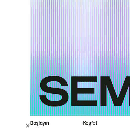
Başlayın
Keşfet