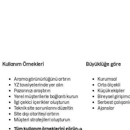
Kullanım Örnekleri
Büyüklüğe göre
Arama görünürlüğünü artırın
Kurumsal
YZ tavsiyelerinde yer alın
Orta ölçekli
Pazarınızı araştırın
Küçük ekipler
Yerel müşterilerle bağlantı kurun
Bireysel girişimc
İlgi çekici içerikler oluşturun
Serbest çalışanl
Teknik site sorunlarını düzeltin
Ajanslar
Site dışı otoriteyi artırın
Müşteri stratejileri oluşturun
Tüm kullanım örneklerini görün