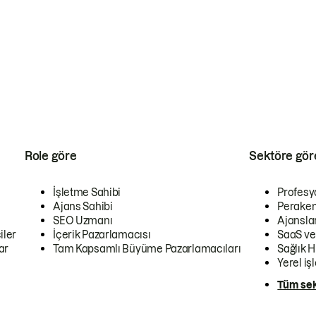
Role göre
Sektöre gör
İşletme Sahibi
Profesy
Ajans Sahibi
Peraken
SEO Uzmanı
Ajansla
iler
İçerik Pazarlamacısı
SaaS ve
ar
Tam Kapsamlı Büyüme Pazarlamacıları
Sağlık H
Yerel iş
Tüm sek