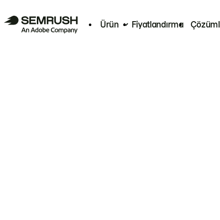
Ürün
Fiyatlandırma
Çözüml