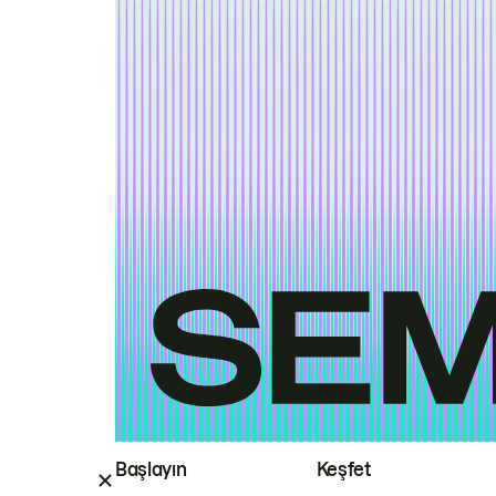
Başlayın
Keşfet