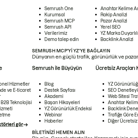
Semrush One
Anahtar Kelime A
Kurumsal
Rakip Analizi
Semrush MCP
Pazar Analizi
Semrush API
Yerel SEO
Verilerimiz
YZ Marka Duyarlılı
Demo talep edin
Backlink Analizi
SEMRUSH MCP'YI YZ'YE BAĞLAYIN
Dünyanın en güçlü trafik, görünürlük ve pazar v
e
Semrush ile Büyüyün
Ücretsiz Araçları 
onel Hizmetler
Blog
YZ Görünürlüğ
de ve E-ticaret
Destek Sayfası
SEO Denetleyi
r
Akademi
Web Sitesi Traf
 B2B Teknolojisi
Başarı Hikayeleri
Anahtar Kelim
izmeti
YZ Görünürlük Endeksi
Backlink Denet
letme
Webinar
Trafiğe Göre En
Haberler
Diğer Ücretsiz
törleri gör
BILETINIZI HEMEN ALIN