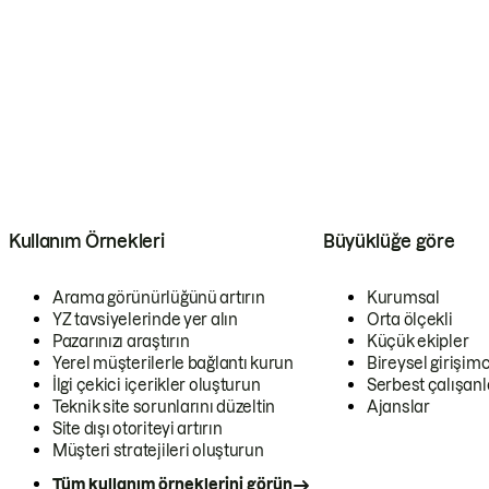
Kullanım Örnekleri
Büyüklüğe göre
Arama görünürlüğünü artırın
Kurumsal
YZ tavsiyelerinde yer alın
Orta ölçekli
Pazarınızı araştırın
Küçük ekipler
Yerel müşterilerle bağlantı kurun
Bireysel girişimc
İlgi çekici içerikler oluşturun
Serbest çalışanl
Teknik site sorunlarını düzeltin
Ajanslar
Site dışı otoriteyi artırın
Müşteri stratejileri oluşturun
Tüm kullanım örneklerini görün