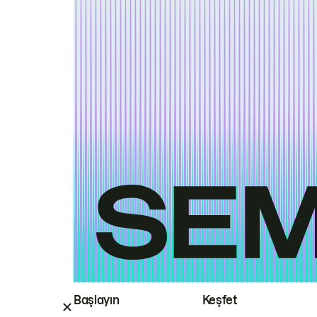
Başlayın
Keşfet