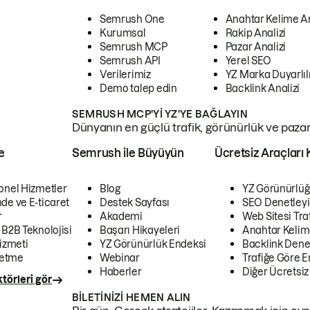
Semrush One
Anahtar Kelime A
Kurumsal
Rakip Analizi
Semrush MCP
Pazar Analizi
Semrush API
Yerel SEO
Verilerimiz
YZ Marka Duyarlılı
Demo talep edin
Backlink Analizi
SEMRUSH MCP'YI YZ'YE BAĞLAYIN
Dünyanın en güçlü trafik, görünürlük ve pazar v
e
Semrush ile Büyüyün
Ücretsiz Araçları 
onel Hizmetler
Blog
YZ Görünürlüğ
de ve E-ticaret
Destek Sayfası
SEO Denetleyi
r
Akademi
Web Sitesi Traf
 B2B Teknolojisi
Başarı Hikayeleri
Anahtar Kelim
izmeti
YZ Görünürlük Endeksi
Backlink Denet
letme
Webinar
Trafiğe Göre En
Haberler
Diğer Ücretsiz
törleri gör
BILETINIZI HEMEN ALIN