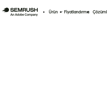
Ürün
Fiyatlandırma
Çözüml