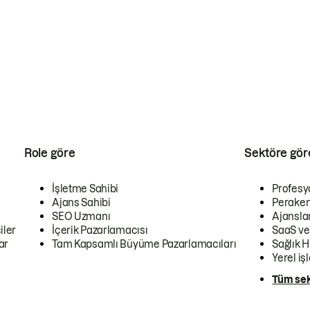
Role göre
Sektöre gör
İşletme Sahibi
Profesy
Ajans Sahibi
Peraken
SEO Uzmanı
Ajansla
iler
İçerik Pazarlamacısı
SaaS ve
ar
Tam Kapsamlı Büyüme Pazarlamacıları
Sağlık H
Yerel iş
Tüm sek