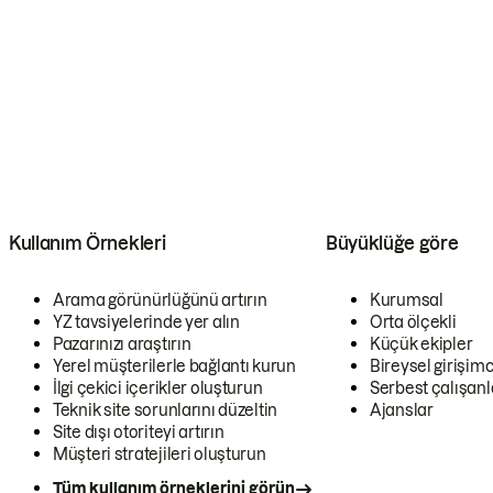
Kullanım Örnekleri
Büyüklüğe göre
Arama görünürlüğünü artırın
Kurumsal
YZ tavsiyelerinde yer alın
Orta ölçekli
Pazarınızı araştırın
Küçük ekipler
Yerel müşterilerle bağlantı kurun
Bireysel girişimc
İlgi çekici içerikler oluşturun
Serbest çalışanl
Teknik site sorunlarını düzeltin
Ajanslar
Site dışı otoriteyi artırın
Müşteri stratejileri oluşturun
Tüm kullanım örneklerini görün