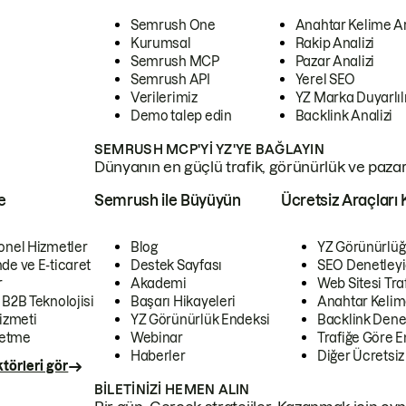
Semrush One
Anahtar Kelime A
Kurumsal
Rakip Analizi
Semrush MCP
Pazar Analizi
Semrush API
Yerel SEO
Verilerimiz
YZ Marka Duyarlılı
Demo talep edin
Backlink Analizi
SEMRUSH MCP'YI YZ'YE BAĞLAYIN
Dünyanın en güçlü trafik, görünürlük ve pazar v
e
Semrush ile Büyüyün
Ücretsiz Araçları 
onel Hizmetler
Blog
YZ Görünürlüğ
de ve E-ticaret
Destek Sayfası
SEO Denetleyi
r
Akademi
Web Sitesi Traf
 B2B Teknolojisi
Başarı Hikayeleri
Anahtar Kelim
izmeti
YZ Görünürlük Endeksi
Backlink Denet
letme
Webinar
Trafiğe Göre En
Haberler
Diğer Ücretsiz
törleri gör
BILETINIZI HEMEN ALIN