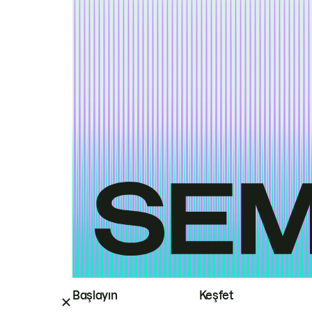
Başlayın
Keşfet