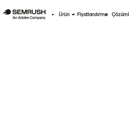
Ürün
Fiyatlandırma
Çözüml