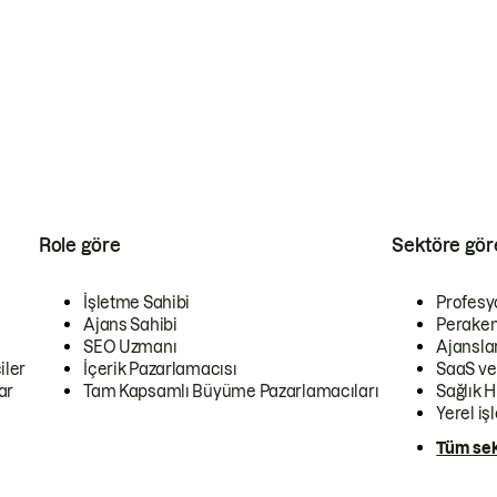
Role göre
Sektöre gör
İşletme Sahibi
Profesy
Ajans Sahibi
Peraken
SEO Uzmanı
Ajansla
iler
İçerik Pazarlamacısı
SaaS ve
ar
Tam Kapsamlı Büyüme Pazarlamacıları
Sağlık H
Yerel iş
Tüm sek