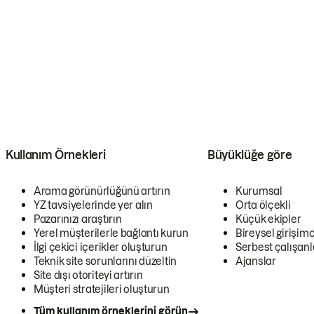
Kullanım Örnekleri
Büyüklüğe göre
Arama görünürlüğünü artırın
Kurumsal
YZ tavsiyelerinde yer alın
Orta ölçekli
Pazarınızı araştırın
Küçük ekipler
Yerel müşterilerle bağlantı kurun
Bireysel girişimc
İlgi çekici içerikler oluşturun
Serbest çalışanl
Teknik site sorunlarını düzeltin
Ajanslar
Site dışı otoriteyi artırın
Müşteri stratejileri oluşturun
Tüm kullanım örneklerini görün