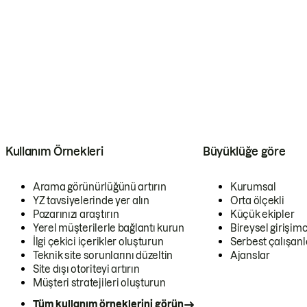
Kullanım Örnekleri
Büyüklüğe göre
Arama görünürlüğünü artırın
Kurumsal
YZ tavsiyelerinde yer alın
Orta ölçekli
Pazarınızı araştırın
Küçük ekipler
Yerel müşterilerle bağlantı kurun
Bireysel girişimc
İlgi çekici içerikler oluşturun
Serbest çalışanl
Teknik site sorunlarını düzeltin
Ajanslar
Site dışı otoriteyi artırın
Müşteri stratejileri oluşturun
Tüm kullanım örneklerini görün