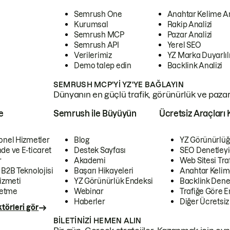
Semrush One
Anahtar Kelime A
Kurumsal
Rakip Analizi
Semrush MCP
Pazar Analizi
Semrush API
Yerel SEO
Verilerimiz
YZ Marka Duyarlılı
Demo talep edin
Backlink Analizi
SEMRUSH MCP'YI YZ'YE BAĞLAYIN
Dünyanın en güçlü trafik, görünürlük ve pazar v
e
Semrush ile Büyüyün
Ücretsiz Araçları 
onel Hizmetler
Blog
YZ Görünürlüğ
de ve E-ticaret
Destek Sayfası
SEO Denetleyi
r
Akademi
Web Sitesi Traf
 B2B Teknolojisi
Başarı Hikayeleri
Anahtar Kelim
izmeti
YZ Görünürlük Endeksi
Backlink Denet
letme
Webinar
Trafiğe Göre En
Haberler
Diğer Ücretsiz
törleri gör
BILETINIZI HEMEN ALIN