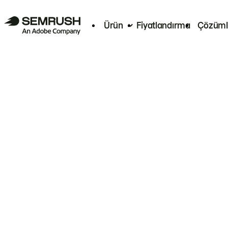
Ürün
Fiyatlandırma
Çözüml