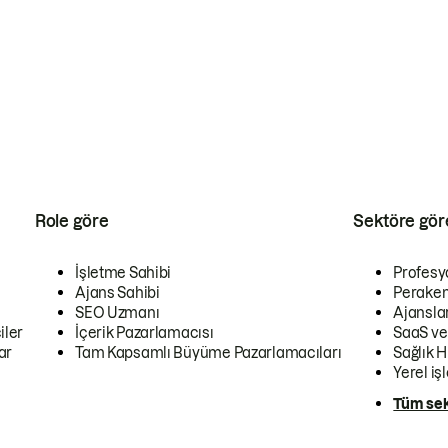
Role göre
Sektöre gör
İşletme Sahibi
Profesy
Ajans Sahibi
Peraken
SEO Uzmanı
Ajansla
iler
İçerik Pazarlamacısı
SaaS ve
ar
Tam Kapsamlı Büyüme Pazarlamacıları
Sağlık H
Yerel iş
Tüm sek