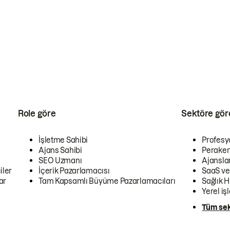
Role göre
Sektöre gör
İşletme Sahibi
Profesy
Ajans Sahibi
Peraken
SEO Uzmanı
Ajansla
iler
İçerik Pazarlamacısı
SaaS ve
ar
Tam Kapsamlı Büyüme Pazarlamacıları
Sağlık H
Yerel iş
Tüm sek