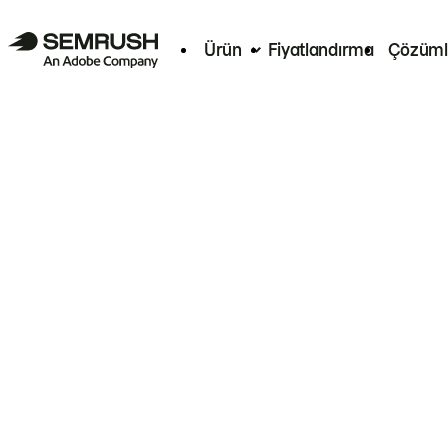
Ürün
Fiyatlandırma
Çözüml