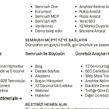
Semrush One
Anahtar Kelime A
Kurumsal
Rakip Analizi
Semrush MCP
Pazar Analizi
Semrush API
Yerel SEO
Verilerimiz
YZ Marka Duyarlılı
Demo talep edin
Backlink Analizi
SEMRUSH MCP'YI YZ'YE BAĞLAYIN
Dünyanın en güçlü trafik, görünürlük ve pazar v
e
Semrush ile Büyüyün
Ücretsiz Araçları 
onel Hizmetler
Blog
YZ Görünürlüğ
de ve E-ticaret
Destek Sayfası
SEO Denetleyi
r
Akademi
Web Sitesi Traf
 B2B Teknolojisi
Başarı Hikayeleri
Anahtar Kelim
izmeti
YZ Görünürlük Endeksi
Backlink Denet
letme
Webinar
Trafiğe Göre En
Haberler
Diğer Ücretsiz
törleri gör
BILETINIZI HEMEN ALIN