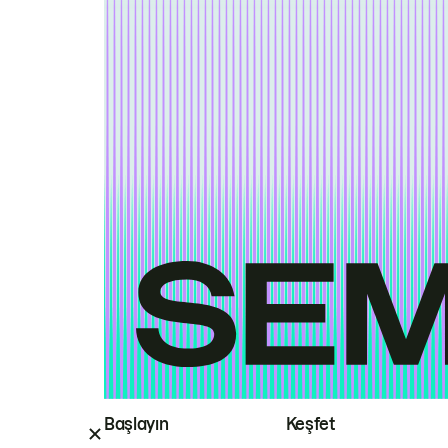
Başlayın
Keşfet