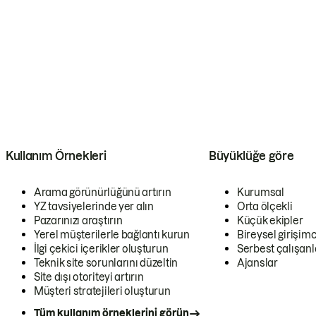
Kullanım Örnekleri
Büyüklüğe göre
Arama görünürlüğünü artırın
Kurumsal
YZ tavsiyelerinde yer alın
Orta ölçekli
Pazarınızı araştırın
Küçük ekipler
Yerel müşterilerle bağlantı kurun
Bireysel girişimc
İlgi çekici içerikler oluşturun
Serbest çalışanl
Teknik site sorunlarını düzeltin
Ajanslar
Site dışı otoriteyi artırın
Müşteri stratejileri oluşturun
Tüm kullanım örneklerini görün