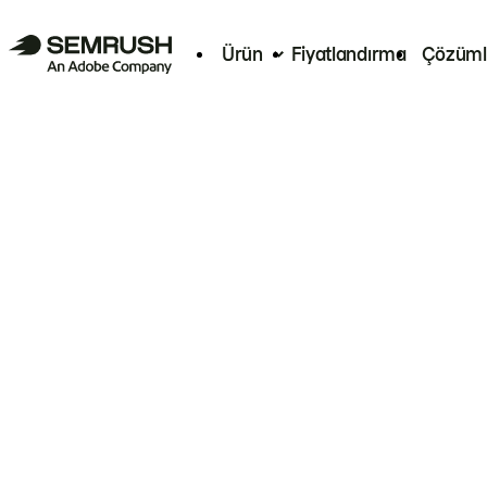
Ürün
Fiyatlandırma
Çözüml