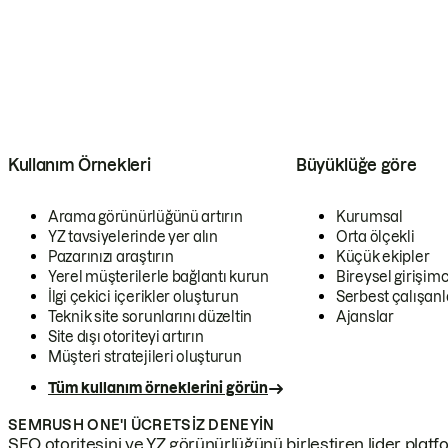
Kullanım Örnekleri
Büyüklüğe göre
Arama görünürlüğünü artırın
Kurumsal
YZ tavsiyelerinde yer alın
Orta ölçekli
Pazarınızı araştırın
Küçük ekipler
Yerel müşterilerle bağlantı kurun
Bireysel girişimc
İlgi çekici içerikler oluşturun
Serbest çalışanl
Teknik site sorunlarını düzeltin
Ajanslar
Site dışı otoriteyi artırın
Müşteri stratejileri oluşturun
Tüm kullanım örneklerini görün
SEMRUSH ONE'I ÜCRETSIZ DENEYIN
SEO otoritesini ve YZ görünürlüğünü birleştiren lider platf