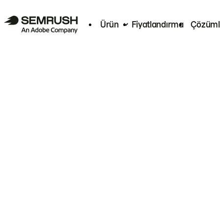
Ürün
Fiyatlandırma
Çözüml