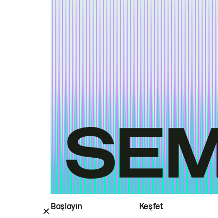
Başlayın
Keşfet