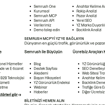
Semrush One
Anahtar Kelime A
Kurumsal
Rakip Analizi
Semrush MCP
Pazar Analizi
Semrush API
Yerel SEO
Verilerimiz
YZ Marka Duyarlılı
Demo talep edin
Backlink Analizi
SEMRUSH MCP'YI YZ'YE BAĞLAYIN
Dünyanın en güçlü trafik, görünürlük ve pazar v
e
Semrush ile Büyüyün
Ücretsiz Araçları 
onel Hizmetler
Blog
YZ Görünürlüğ
de ve E-ticaret
Destek Sayfası
SEO Denetleyi
r
Akademi
Web Sitesi Traf
 B2B Teknolojisi
Başarı Hikayeleri
Anahtar Kelim
izmeti
YZ Görünürlük Endeksi
Backlink Denet
letme
Webinar
Trafiğe Göre En
Haberler
Diğer Ücretsiz
törleri gör
BILETINIZI HEMEN ALIN