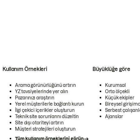
Kullanım Örnekleri
Büyüklüğe göre
Arama görünürlüğünü artırın
Kurumsal
YZ tavsiyelerinde yer alın
Orta ölçekli
Pazarınızı araştırın
Küçük ekipler
Yerel müşterilerle bağlantı kurun
Bireysel girişimc
İlgi çekici içerikler oluşturun
Serbest çalışanl
Teknik site sorunlarını düzeltin
Ajanslar
Site dışı otoriteyi artırın
Müşteri stratejileri oluşturun
Tüm kullanım örneklerini görün