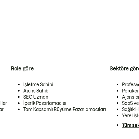
Role göre
Sektöre gör
İşletme Sahibi
Profesy
Ajans Sahibi
Peraken
SEO Uzmanı
Ajansla
iler
İçerik Pazarlamacısı
SaaS ve
ar
Tam Kapsamlı Büyüme Pazarlamacıları
Sağlık H
Yerel iş
Tüm sek