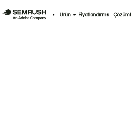
Ürün
Fiyatlandırma
Çözüml