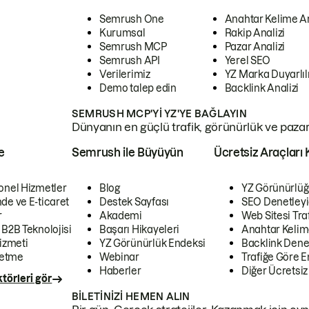
Semrush One
Anahtar Kelime A
Kurumsal
Rakip Analizi
Semrush MCP
Pazar Analizi
Semrush API
Yerel SEO
Verilerimiz
YZ Marka Duyarlılı
Demo talep edin
Backlink Analizi
SEMRUSH MCP'YI YZ'YE BAĞLAYIN
Dünyanın en güçlü trafik, görünürlük ve pazar v
e
Semrush ile Büyüyün
Ücretsiz Araçları 
onel Hizmetler
Blog
YZ Görünürlüğ
de ve E-ticaret
Destek Sayfası
SEO Denetleyi
r
Akademi
Web Sitesi Traf
 B2B Teknolojisi
Başarı Hikayeleri
Anahtar Kelim
izmeti
YZ Görünürlük Endeksi
Backlink Denet
letme
Webinar
Trafiğe Göre En
Haberler
Diğer Ücretsiz
törleri gör
BILETINIZI HEMEN ALIN