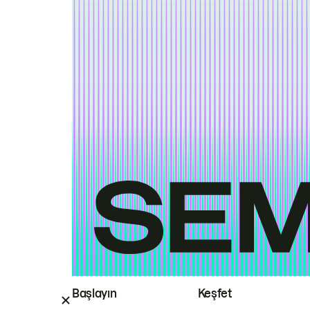
Başlayın
Keşfet