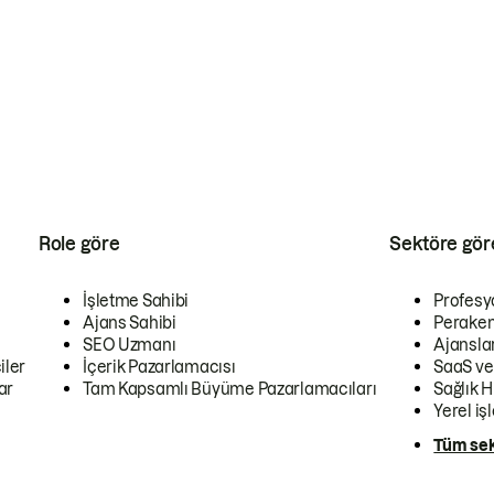
Role göre
Sektöre gör
İşletme Sahibi
Profesy
Ajans Sahibi
Peraken
SEO Uzmanı
Ajansla
iler
İçerik Pazarlamacısı
SaaS ve
ar
Tam Kapsamlı Büyüme Pazarlamacıları
Sağlık H
Yerel iş
Tüm sek