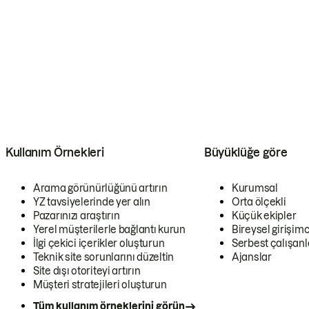
Kullanım Örnekleri
Büyüklüğe göre
Arama görünürlüğünü artırın
Kurumsal
YZ tavsiyelerinde yer alın
Orta ölçekli
Pazarınızı araştırın
Küçük ekipler
Yerel müşterilerle bağlantı kurun
Bireysel girişimc
İlgi çekici içerikler oluşturun
Serbest çalışanl
Teknik site sorunlarını düzeltin
Ajanslar
Site dışı otoriteyi artırın
Müşteri stratejileri oluşturun
Tüm kullanım örneklerini görün