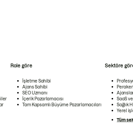
Role göre
Sektöre gör
İşletme Sahibi
Profesy
Ajans Sahibi
Peraken
SEO Uzmanı
Ajansla
iler
İçerik Pazarlamacısı
SaaS ve
ar
Tam Kapsamlı Büyüme Pazarlamacıları
Sağlık H
Yerel iş
Tüm sek