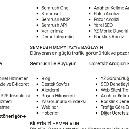
Semrush One
Anahtar Kelime A
Kurumsal
Rakip Analizi
Semrush MCP
Pazar Analizi
Semrush API
Yerel SEO
Verilerimiz
YZ Marka Duyarlılı
Demo talep edin
Backlink Analizi
SEMRUSH MCP'YI YZ'YE BAĞLAYIN
Dünyanın en güçlü trafik, görünürlük ve pazar v
e
Semrush ile Büyüyün
Ücretsiz Araçları 
onel Hizmetler
Blog
YZ Görünürlüğ
de ve E-ticaret
Destek Sayfası
SEO Denetleyi
r
Akademi
Web Sitesi Traf
 B2B Teknolojisi
Başarı Hikayeleri
Anahtar Kelim
izmeti
YZ Görünürlük Endeksi
Backlink Denet
letme
Webinar
Trafiğe Göre En
Haberler
Diğer Ücretsiz
törleri gör
BILETINIZI HEMEN ALIN