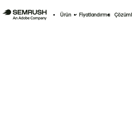
Ürün
Fiyatlandırma
Çözüml