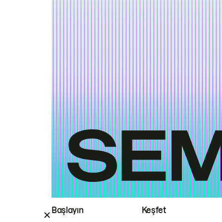
Başlayın
Keşfet