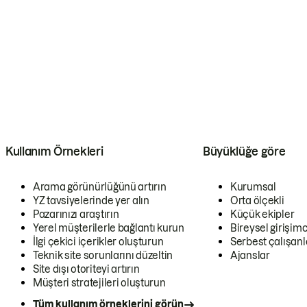
Kullanım Örnekleri
Büyüklüğe göre
Arama görünürlüğünü artırın
Kurumsal
YZ tavsiyelerinde yer alın
Orta ölçekli
Pazarınızı araştırın
Küçük ekipler
Yerel müşterilerle bağlantı kurun
Bireysel girişimc
İlgi çekici içerikler oluşturun
Serbest çalışanl
Teknik site sorunlarını düzeltin
Ajanslar
Site dışı otoriteyi artırın
Müşteri stratejileri oluşturun
Tüm kullanım örneklerini görün