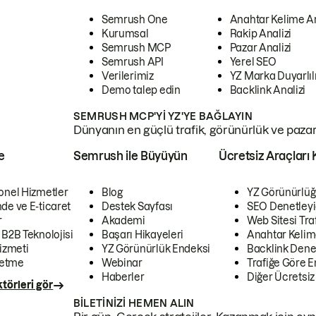
Semrush One
Anahtar Kelime A
Kurumsal
Rakip Analizi
Semrush MCP
Pazar Analizi
Semrush API
Yerel SEO
Verilerimiz
YZ Marka Duyarlılı
Demo talep edin
Backlink Analizi
SEMRUSH MCP'YI YZ'YE BAĞLAYIN
Dünyanın en güçlü trafik, görünürlük ve pazar v
e
Semrush ile Büyüyün
Ücretsiz Araçları 
onel Hizmetler
Blog
YZ Görünürlüğ
de ve E-ticaret
Destek Sayfası
SEO Denetleyi
r
Akademi
Web Sitesi Traf
 B2B Teknolojisi
Başarı Hikayeleri
Anahtar Kelim
izmeti
YZ Görünürlük Endeksi
Backlink Denet
letme
Webinar
Trafiğe Göre En
Haberler
Diğer Ücretsiz
törleri gör
BILETINIZI HEMEN ALIN