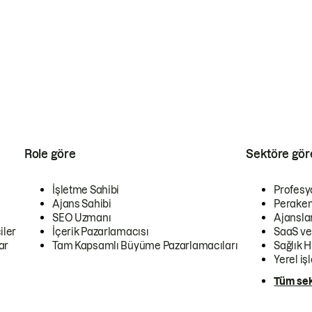
Role göre
Sektöre gör
İşletme Sahibi
Profesy
Ajans Sahibi
Peraken
SEO Uzmanı
Ajansla
iler
İçerik Pazarlamacısı
SaaS ve
ar
Tam Kapsamlı Büyüme Pazarlamacıları
Sağlık H
Yerel iş
Tüm sek