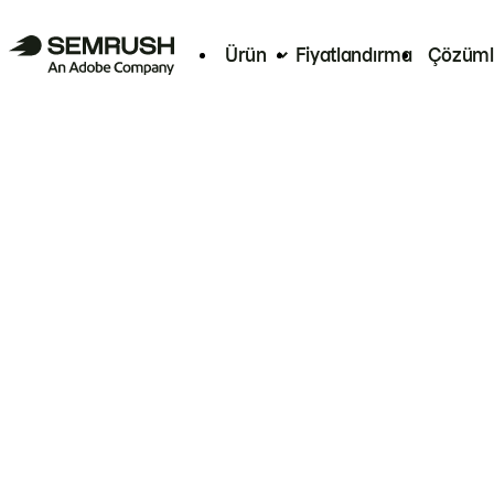
Ürün
Fiyatlandırma
Çözüml