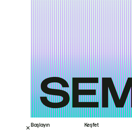
Başlayın
Keşfet