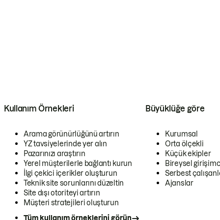
Kullanım Örnekleri
Büyüklüğe göre
Arama görünürlüğünü artırın
Kurumsal
YZ tavsiyelerinde yer alın
Orta ölçekli
Pazarınızı araştırın
Küçük ekipler
Yerel müşterilerle bağlantı kurun
Bireysel girişimc
İlgi çekici içerikler oluşturun
Serbest çalışanl
Teknik site sorunlarını düzeltin
Ajanslar
Site dışı otoriteyi artırın
Müşteri stratejileri oluşturun
Tüm kullanım örneklerini görün