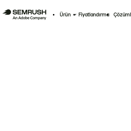
Ürün
Fiyatlandırma
Çözüml