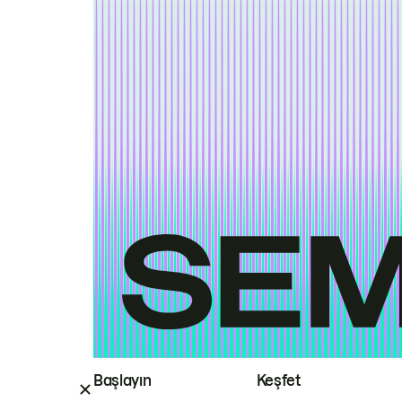
Başlayın
Keşfet