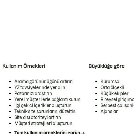
Kullanım Örnekleri
Büyüklüğe göre
Arama görünürlüğünü artırın
Kurumsal
YZ tavsiyelerinde yer alın
Orta ölçekli
Pazarınızı araştırın
Küçük ekipler
Yerel müşterilerle bağlantı kurun
Bireysel girişimc
İlgi çekici içerikler oluşturun
Serbest çalışanl
Teknik site sorunlarını düzeltin
Ajanslar
Site dışı otoriteyi artırın
Müşteri stratejileri oluşturun
Tüm kullanım örneklerini görün