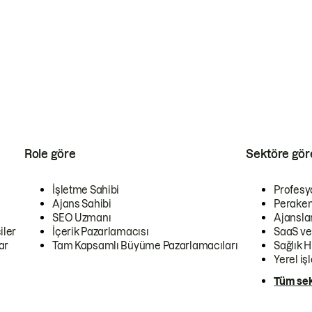
Role göre
Sektöre gör
İşletme Sahibi
Profesy
Ajans Sahibi
Peraken
SEO Uzmanı
Ajansla
iler
İçerik Pazarlamacısı
SaaS ve
ar
Tam Kapsamlı Büyüme Pazarlamacıları
Sağlık H
Yerel iş
Tüm sek