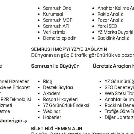
Semrush One
Anahtar Kelime A
Kurumsal
Rakip Analizi
Semrush MCP
Pazar Analizi
Semrush API
Yerel SEO
Verilerimiz
YZ Marka Duyarlılı
Demo talep edin
Backlink Analizi
SEMRUSH MCP'YI YZ'YE BAĞLAYIN
Dünyanın en güçlü trafik, görünürlük ve pazar v
e
Semrush ile Büyüyün
Ücretsiz Araçları 
onel Hizmetler
Blog
YZ Görünürlüğ
de ve E-ticaret
Destek Sayfası
SEO Denetleyi
r
Akademi
Web Sitesi Traf
 B2B Teknolojisi
Başarı Hikayeleri
Anahtar Kelim
izmeti
YZ Görünürlük Endeksi
Backlink Denet
letme
Webinar
Trafiğe Göre En
Haberler
Diğer Ücretsiz
törleri gör
BILETINIZI HEMEN ALIN