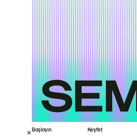
Başlayın
Keşfet