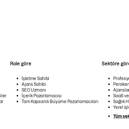
Role göre
Sektöre gör
İşletme Sahibi
Profesy
Ajans Sahibi
Peraken
SEO Uzmanı
Ajansla
iler
İçerik Pazarlamacısı
SaaS ve
ar
Tam Kapsamlı Büyüme Pazarlamacıları
Sağlık H
Yerel iş
Tüm sek