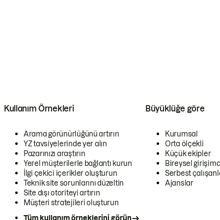
Kullanım Örnekleri
Büyüklüğe göre
Arama görünürlüğünü artırın
Kurumsal
YZ tavsiyelerinde yer alın
Orta ölçekli
Pazarınızı araştırın
Küçük ekipler
Yerel müşterilerle bağlantı kurun
Bireysel girişimc
İlgi çekici içerikler oluşturun
Serbest çalışanl
Teknik site sorunlarını düzeltin
Ajanslar
Site dışı otoriteyi artırın
Müşteri stratejileri oluşturun
Tüm kullanım örneklerini görün