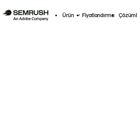
Ürün
Fiyatlandırma
Çözüml