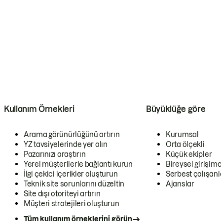
Kullanım Örnekleri
Büyüklüğe göre
Arama görünürlüğünü artırın
Kurumsal
YZ tavsiyelerinde yer alın
Orta ölçekli
Pazarınızı araştırın
Küçük ekipler
Yerel müşterilerle bağlantı kurun
Bireysel girişimc
İlgi çekici içerikler oluşturun
Serbest çalışanl
Teknik site sorunlarını düzeltin
Ajanslar
Site dışı otoriteyi artırın
Müşteri stratejileri oluşturun
Tüm kullanım örneklerini görün