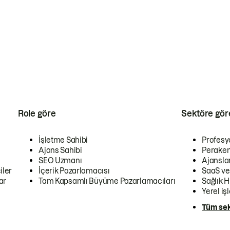
Role göre
Sektöre gör
İşletme Sahibi
Profesy
Ajans Sahibi
Peraken
SEO Uzmanı
Ajansla
iler
İçerik Pazarlamacısı
SaaS ve
ar
Tam Kapsamlı Büyüme Pazarlamacıları
Sağlık H
Yerel iş
Tüm sek