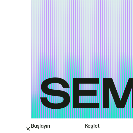
Başlayın
Keşfet