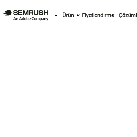
Ürün
Fiyatlandırma
Çözüml