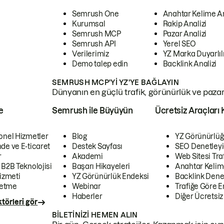
Semrush One
Anahtar Kelime A
Kurumsal
Rakip Analizi
Semrush MCP
Pazar Analizi
Semrush API
Yerel SEO
Verilerimiz
YZ Marka Duyarlılı
Demo talep edin
Backlink Analizi
SEMRUSH MCP'YI YZ'YE BAĞLAYIN
Dünyanın en güçlü trafik, görünürlük ve pazar v
e
Semrush ile Büyüyün
Ücretsiz Araçları 
onel Hizmetler
Blog
YZ Görünürlüğ
de ve E-ticaret
Destek Sayfası
SEO Denetleyi
r
Akademi
Web Sitesi Traf
 B2B Teknolojisi
Başarı Hikayeleri
Anahtar Kelim
izmeti
YZ Görünürlük Endeksi
Backlink Denet
letme
Webinar
Trafiğe Göre En
Haberler
Diğer Ücretsiz
törleri gör
BILETINIZI HEMEN ALIN