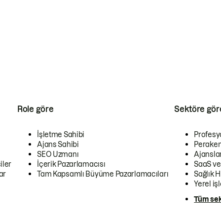
Role göre
Sektöre gör
İşletme Sahibi
Profesy
Ajans Sahibi
Peraken
SEO Uzmanı
Ajansla
iler
İçerik Pazarlamacısı
SaaS ve
ar
Tam Kapsamlı Büyüme Pazarlamacıları
Sağlık H
Yerel iş
Tüm sek