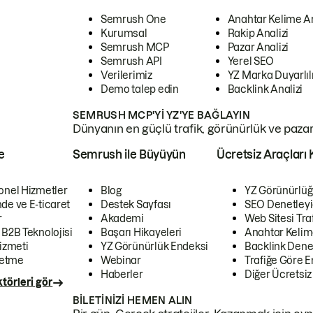
Semrush One
Anahtar Kelime A
Kurumsal
Rakip Analizi
Semrush MCP
Pazar Analizi
Semrush API
Yerel SEO
Verilerimiz
YZ Marka Duyarlılı
Demo talep edin
Backlink Analizi
SEMRUSH MCP'YI YZ'YE BAĞLAYIN
Dünyanın en güçlü trafik, görünürlük ve pazar v
e
Semrush ile Büyüyün
Ücretsiz Araçları 
onel Hizmetler
Blog
YZ Görünürlüğ
de ve E-ticaret
Destek Sayfası
SEO Denetleyi
r
Akademi
Web Sitesi Traf
 B2B Teknolojisi
Başarı Hikayeleri
Anahtar Kelim
izmeti
YZ Görünürlük Endeksi
Backlink Denet
letme
Webinar
Trafiğe Göre En
Haberler
Diğer Ücretsiz
törleri gör
BILETINIZI HEMEN ALIN