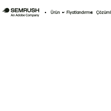
Ürün
Fiyatlandırma
Çözüml