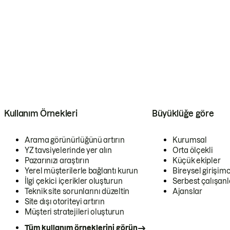
Kullanım Örnekleri
Büyüklüğe göre
Arama görünürlüğünü artırın
Kurumsal
YZ tavsiyelerinde yer alın
Orta ölçekli
Pazarınızı araştırın
Küçük ekipler
Yerel müşterilerle bağlantı kurun
Bireysel girişimc
İlgi çekici içerikler oluşturun
Serbest çalışanl
Teknik site sorunlarını düzeltin
Ajanslar
Site dışı otoriteyi artırın
Müşteri stratejileri oluşturun
Tüm kullanım örneklerini görün