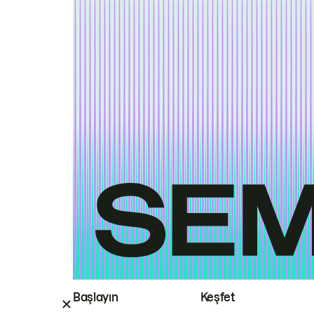
Başlayın
Keşfet