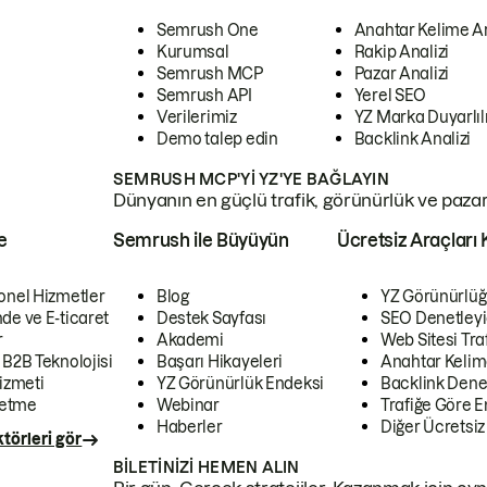
Semrush One
Anahtar Kelime A
Kurumsal
Rakip Analizi
Semrush MCP
Pazar Analizi
Semrush API
Yerel SEO
Verilerimiz
YZ Marka Duyarlılı
Demo talep edin
Backlink Analizi
SEMRUSH MCP'YI YZ'YE BAĞLAYIN
Dünyanın en güçlü trafik, görünürlük ve pazar v
e
Semrush ile Büyüyün
Ücretsiz Araçları 
onel Hizmetler
Blog
YZ Görünürlüğ
de ve E-ticaret
Destek Sayfası
SEO Denetleyi
r
Akademi
Web Sitesi Traf
 B2B Teknolojisi
Başarı Hikayeleri
Anahtar Kelim
izmeti
YZ Görünürlük Endeksi
Backlink Denet
letme
Webinar
Trafiğe Göre En
Haberler
Diğer Ücretsiz
törleri gör
BILETINIZI HEMEN ALIN