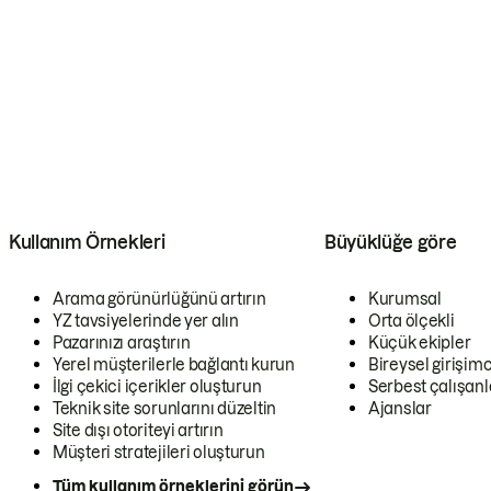
Kullanım Örnekleri
Büyüklüğe göre
Arama görünürlüğünü artırın
Kurumsal
YZ tavsiyelerinde yer alın
Orta ölçekli
Pazarınızı araştırın
Küçük ekipler
Yerel müşterilerle bağlantı kurun
Bireysel girişimc
İlgi çekici içerikler oluşturun
Serbest çalışanl
Teknik site sorunlarını düzeltin
Ajanslar
Site dışı otoriteyi artırın
Müşteri stratejileri oluşturun
Tüm kullanım örneklerini görün