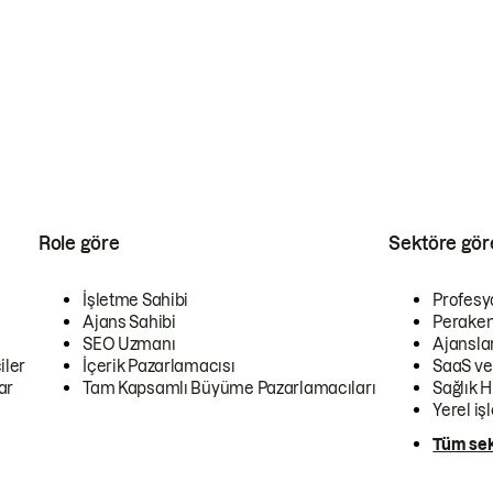
Role göre
Sektöre gör
İşletme Sahibi
Profesy
Ajans Sahibi
Peraken
SEO Uzmanı
Ajansla
iler
İçerik Pazarlamacısı
SaaS ve
ar
Tam Kapsamlı Büyüme Pazarlamacıları
Sağlık H
Yerel iş
Tüm sek