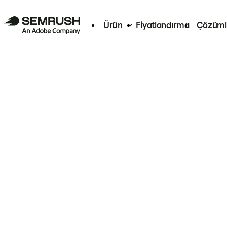
Ürün
Fiyatlandırma
Çözüml