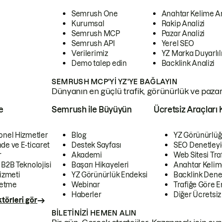
Semrush One
Anahtar Kelime A
Kurumsal
Rakip Analizi
Semrush MCP
Pazar Analizi
Semrush API
Yerel SEO
Verilerimiz
YZ Marka Duyarlılı
Demo talep edin
Backlink Analizi
SEMRUSH MCP'YI YZ'YE BAĞLAYIN
Dünyanın en güçlü trafik, görünürlük ve pazar v
e
Semrush ile Büyüyün
Ücretsiz Araçları 
onel Hizmetler
Blog
YZ Görünürlüğ
de ve E-ticaret
Destek Sayfası
SEO Denetleyi
r
Akademi
Web Sitesi Traf
 B2B Teknolojisi
Başarı Hikayeleri
Anahtar Kelim
izmeti
YZ Görünürlük Endeksi
Backlink Denet
letme
Webinar
Trafiğe Göre En
Haberler
Diğer Ücretsiz
törleri gör
BILETINIZI HEMEN ALIN