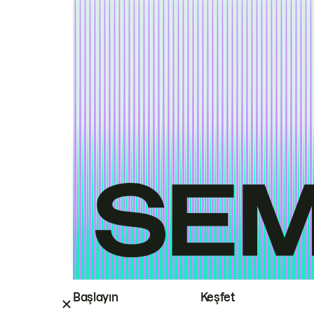
Başlayın
Keşfet