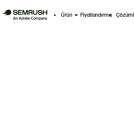
Ürün
Fiyatlandırma
Çözüml