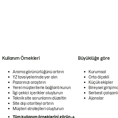
Kullanım Örnekleri
Büyüklüğe göre
Arama görünürlüğünü artırın
Kurumsal
YZ tavsiyelerinde yer alın
Orta ölçekli
Pazarınızı araştırın
Küçük ekipler
Yerel müşterilerle bağlantı kurun
Bireysel girişimc
İlgi çekici içerikler oluşturun
Serbest çalışanl
Teknik site sorunlarını düzeltin
Ajanslar
Site dışı otoriteyi artırın
Müşteri stratejileri oluşturun
Tüm kullanım örneklerini görün