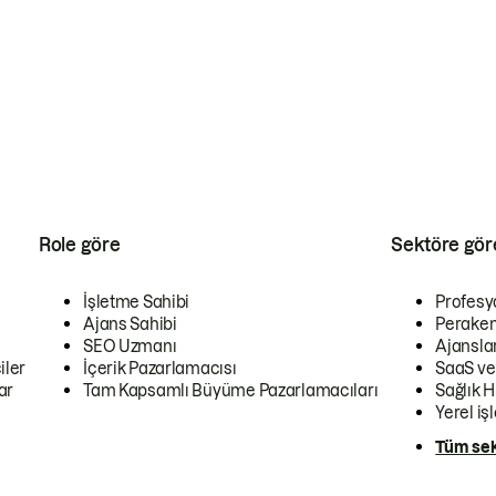
Role göre
Sektöre gör
İşletme Sahibi
Profesy
Ajans Sahibi
Peraken
SEO Uzmanı
Ajansla
iler
İçerik Pazarlamacısı
SaaS ve
ar
Tam Kapsamlı Büyüme Pazarlamacıları
Sağlık H
Yerel iş
Tüm sek