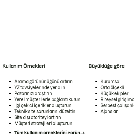
Kullanım Örnekleri
Büyüklüğe göre
Arama görünürlüğünü artırın
Kurumsal
YZ tavsiyelerinde yer alın
Orta ölçekli
Pazarınızı araştırın
Küçük ekipler
Yerel müşterilerle bağlantı kurun
Bireysel girişimc
İlgi çekici içerikler oluşturun
Serbest çalışanl
Teknik site sorunlarını düzeltin
Ajanslar
Site dışı otoriteyi artırın
Müşteri stratejileri oluşturun
Tüm kullanım örneklerini görün