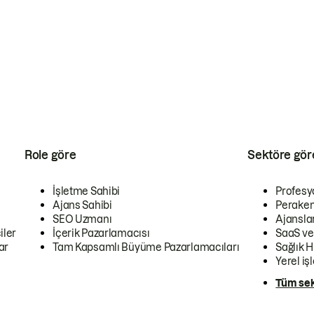
Role göre
Sektöre gör
İşletme Sahibi
Profesy
Ajans Sahibi
Peraken
SEO Uzmanı
Ajansla
iler
İçerik Pazarlamacısı
SaaS ve
ar
Tam Kapsamlı Büyüme Pazarlamacıları
Sağlık H
Yerel iş
Tüm sek