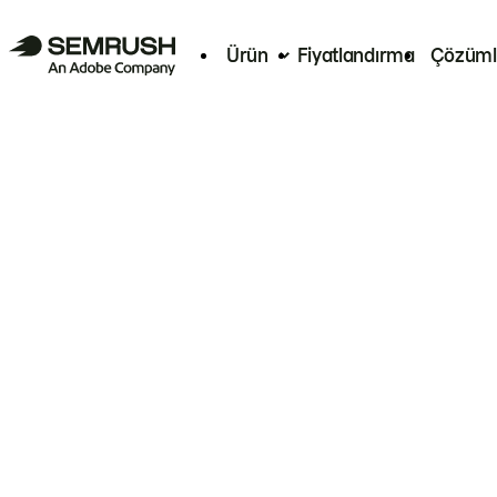
Ürün
Fiyatlandırma
Çözüml