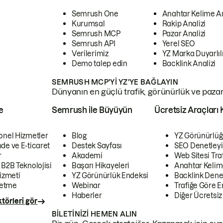
Semrush One
Anahtar Kelime A
Kurumsal
Rakip Analizi
Semrush MCP
Pazar Analizi
Semrush API
Yerel SEO
Verilerimiz
YZ Marka Duyarlılı
Demo talep edin
Backlink Analizi
SEMRUSH MCP'YI YZ'YE BAĞLAYIN
Dünyanın en güçlü trafik, görünürlük ve pazar v
e
Semrush ile Büyüyün
Ücretsiz Araçları 
onel Hizmetler
Blog
YZ Görünürlüğ
de ve E-ticaret
Destek Sayfası
SEO Denetleyi
r
Akademi
Web Sitesi Traf
 B2B Teknolojisi
Başarı Hikayeleri
Anahtar Kelim
izmeti
YZ Görünürlük Endeksi
Backlink Denet
letme
Webinar
Trafiğe Göre En
Haberler
Diğer Ücretsiz
törleri gör
BILETINIZI HEMEN ALIN