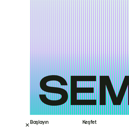
Başlayın
Keşfet