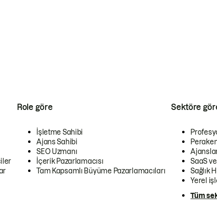
Role göre
Sektöre gör
İşletme Sahibi
Profesy
Ajans Sahibi
Peraken
SEO Uzmanı
Ajansla
iler
İçerik Pazarlamacısı
SaaS ve
ar
Tam Kapsamlı Büyüme Pazarlamacıları
Sağlık H
Yerel iş
Tüm sek