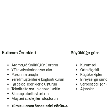
Kullanım Örnekleri
Büyüklüğe göre
Arama görünürlüğünü artırın
Kurumsal
YZ tavsiyelerinde yer alın
Orta ölçekli
Pazarınızı araştırın
Küçük ekipler
Yerel müşterilerle bağlantı kurun
Bireysel girişimc
İlgi çekici içerikler oluşturun
Serbest çalışanl
Teknik site sorunlarını düzeltin
Ajanslar
Site dışı otoriteyi artırın
Müşteri stratejileri oluşturun
Tüm kullanım örneklerini görün