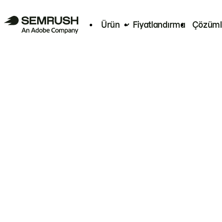
Ürün
Fiyatlandırma
Çözüml