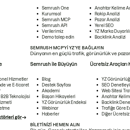
Semrush One
Anahtar Kelime A
Kurumsal
Rakip Analizi
Semrush MCP
Pazar Analizi
Semrush API
Yerel SEO
Verilerimiz
YZ Marka Duyarlılı
Demo talep edin
Backlink Analizi
SEMRUSH MCP'YI YZ'YE BAĞLAYIN
Dünyanın en güçlü trafik, görünürlük ve pazar v
e
Semrush ile Büyüyün
Ücretsiz Araçları 
onel Hizmetler
Blog
YZ Görünürlüğ
de ve E-ticaret
Destek Sayfası
SEO Denetleyi
r
Akademi
Web Sitesi Traf
 B2B Teknolojisi
Başarı Hikayeleri
Anahtar Kelim
izmeti
YZ Görünürlük Endeksi
Backlink Denet
letme
Webinar
Trafiğe Göre En
Haberler
Diğer Ücretsiz
törleri gör
BILETINIZI HEMEN ALIN