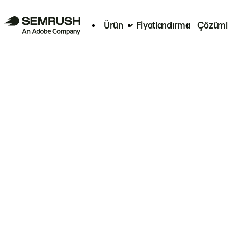
Ürün
Fiyatlandırma
Çözüml