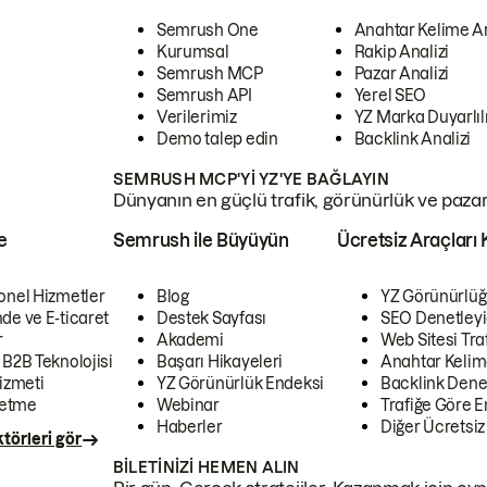
Semrush One
Anahtar Kelime A
Kurumsal
Rakip Analizi
Semrush MCP
Pazar Analizi
Semrush API
Yerel SEO
Verilerimiz
YZ Marka Duyarlılı
Demo talep edin
Backlink Analizi
SEMRUSH MCP'YI YZ'YE BAĞLAYIN
Dünyanın en güçlü trafik, görünürlük ve pazar v
e
Semrush ile Büyüyün
Ücretsiz Araçları 
onel Hizmetler
Blog
YZ Görünürlüğ
de ve E-ticaret
Destek Sayfası
SEO Denetleyi
r
Akademi
Web Sitesi Traf
 B2B Teknolojisi
Başarı Hikayeleri
Anahtar Kelim
izmeti
YZ Görünürlük Endeksi
Backlink Denet
letme
Webinar
Trafiğe Göre En
Haberler
Diğer Ücretsiz
törleri gör
BILETINIZI HEMEN ALIN