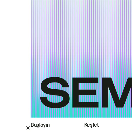
Başlayın
Keşfet