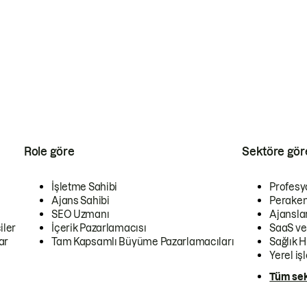
Role göre
Sektöre gör
İşletme Sahibi
Profesy
Ajans Sahibi
Peraken
SEO Uzmanı
Ajansla
iler
İçerik Pazarlamacısı
SaaS ve
ar
Tam Kapsamlı Büyüme Pazarlamacıları
Sağlık H
Yerel iş
Tüm sek