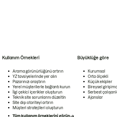
Kullanım Örnekleri
Büyüklüğe göre
Arama görünürlüğünü artırın
Kurumsal
YZ tavsiyelerinde yer alın
Orta ölçekli
Pazarınızı araştırın
Küçük ekipler
Yerel müşterilerle bağlantı kurun
Bireysel girişimc
İlgi çekici içerikler oluşturun
Serbest çalışanl
Teknik site sorunlarını düzeltin
Ajanslar
Site dışı otoriteyi artırın
Müşteri stratejileri oluşturun
Tüm kullanım örneklerini görün