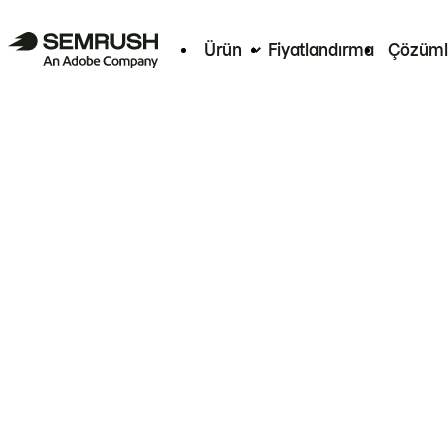
Ürün
Fiyatlandırma
Çözüml