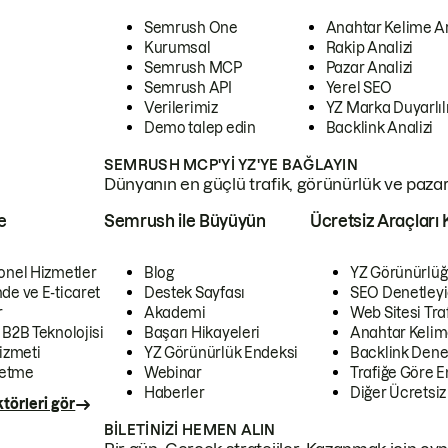
Semrush One
Anahtar Kelime A
Kurumsal
Rakip Analizi
Semrush MCP
Pazar Analizi
Semrush API
Yerel SEO
Verilerimiz
YZ Marka Duyarlılı
Demo talep edin
Backlink Analizi
SEMRUSH MCP'YI YZ'YE BAĞLAYIN
Dünyanın en güçlü trafik, görünürlük ve pazar v
e
Semrush ile Büyüyün
Ücretsiz Araçları 
onel Hizmetler
Blog
YZ Görünürlüğ
de ve E-ticaret
Destek Sayfası
SEO Denetleyi
r
Akademi
Web Sitesi Traf
 B2B Teknolojisi
Başarı Hikayeleri
Anahtar Kelim
izmeti
YZ Görünürlük Endeksi
Backlink Denet
letme
Webinar
Trafiğe Göre En
Haberler
Diğer Ücretsiz
törleri gör
BILETINIZI HEMEN ALIN