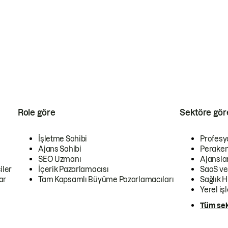
Role göre
Sektöre gör
İşletme Sahibi
Profesy
Ajans Sahibi
Peraken
SEO Uzmanı
Ajansla
iler
İçerik Pazarlamacısı
SaaS ve
ar
Tam Kapsamlı Büyüme Pazarlamacıları
Sağlık H
Yerel iş
Tüm sek