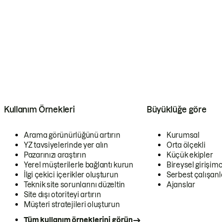
Kullanım Örnekleri
Büyüklüğe göre
Arama görünürlüğünü artırın
Kurumsal
YZ tavsiyelerinde yer alın
Orta ölçekli
Pazarınızı araştırın
Küçük ekipler
Yerel müşterilerle bağlantı kurun
Bireysel girişimc
İlgi çekici içerikler oluşturun
Serbest çalışanl
Teknik site sorunlarını düzeltin
Ajanslar
Site dışı otoriteyi artırın
Müşteri stratejileri oluşturun
Tüm kullanım örneklerini görün