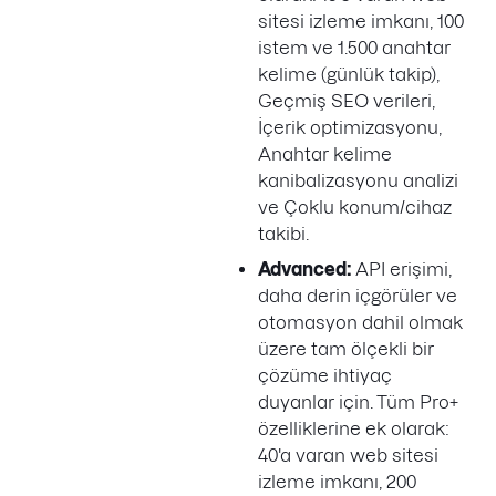
sitesi izleme imkanı, 100
istem ve 1.500 anahtar
kelime (günlük takip),
Geçmiş SEO verileri,
İçerik optimizasyonu,
Anahtar kelime
kanibalizasyonu analizi
ve Çoklu konum/cihaz
takibi.
Advanced:
API erişimi,
daha derin içgörüler ve
otomasyon dahil olmak
üzere tam ölçekli bir
çözüme ihtiyaç
duyanlar için. Tüm Pro+
özelliklerine ek olarak:
40'a varan web sitesi
izleme imkanı, 200