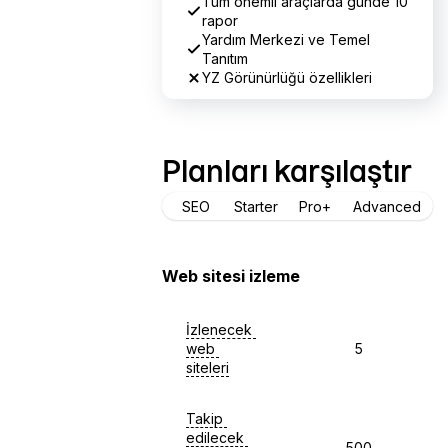
Tüm önemli araçlarda günde 10
rapor
Yardım Merkezi ve Temel
Tanıtım
YZ Görünürlüğü özellikleri
Planları karşılaştır
SEO
Starter
Pro+
Advanced
Evet
Hayır
Sortable
Web sitesi izleme
İzlenecek 
web 
5
siteleri
Takip 
edilecek 
500