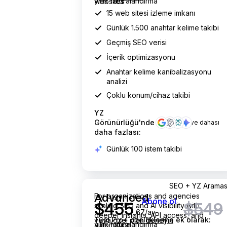
yıllık faturalandırma
websites
15 web sitesi izleme imkanı
Günlük
1.500
anahtar kelime takibi
Geçmiş SEO verisi
İçerik optimizasyonu
Anahtar kelime kanibalizasyonu
analizi
Çoklu konum/cihaz takibi
YZ
Görünürlüğü'nde
ve dahası
daha fazlası:
Günlük 100 istem takibi
ayda 455.67 dolar
ayda 549 dolar yerine
SEO + YZ Aramas
For organizations and agencies
Advanced
Abone ol
$
455
$549
scaling SEO and AI visibility with
,67/ay
deeper insights, API access, and
Tüm Pro+ özelliklerine ek olarak:
veya
özel plan deneyin
yıllık faturalandırma
automation