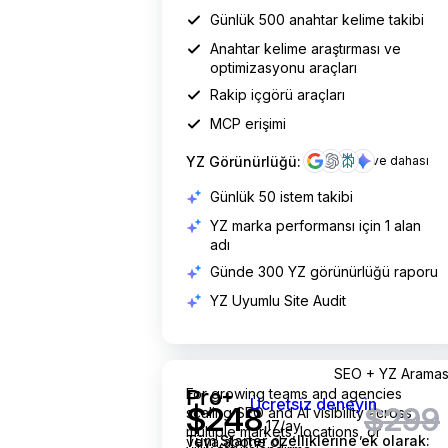
Günlük 500 anahtar kelime takibi
Anahtar kelime araştırması ve
optimizasyonu araçları
Rakip içgörü araçları
MCP erişimi
YZ Görünürlüğü:
ve dahası
Günlük 50 istem takibi
YZ marka performansı için 1 alan
adı
Günde 300 YZ görünürlüğü raporu
YZ Uyumlu Site Audit
ayda 248.17 dolar
ayda 299 dolar yerine
SEO + YZ Aramas
For growing teams and agencies
Pro+
Ücretsiz deneyin
$
248
$299
scaling SEO and AI visibility across
,17/ay
multiple markets, locations, or
Tüm Starter özelliklerine ek olarak:
veya
abone ol