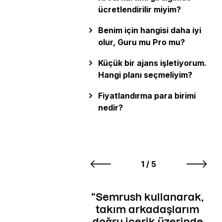
ücretlendirilir miyim?
Benim için hangisi daha iyi
olur, Guru mu Pro mu?
Küçük bir ajans işletiyorum.
Hangi planı seçmeliyim?
Fiyatlandırma para birimi
nedir?
Görüşler
1 / 5
RockContent'in
Semrush kullanarak,
Ve
ğının ilk 5 yılında,
takım arkadaşlarım
rush Brezilya'nın
doğru içerik üzerinde
öne