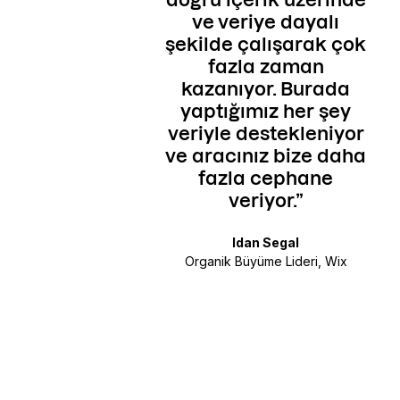
n büyük dijital
ve veriye dayalı
azarlama blogu
şekilde çalışarak çok
amız konusunda
fazla zaman
ze yardım etti.
kazanıyor. Burada
in
yaptığımız her şey
Vitor Peçanha
veriyle destekleniyor
Kurucu Ortak, Rock
ve aracınız bize daha
i
Content
fazla cephane
veriyor.
ge
Idan Segal
ta
Organik Büyüme Lideri, Wix
y
sa