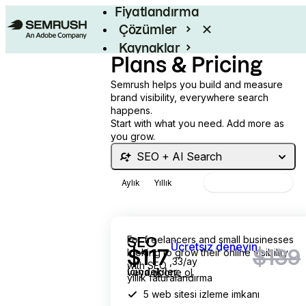
Fiyatlandırma
Çözümler
Kaynaklar
Plans & Pricing
Kurumsal
Semrush helps you build and measure
brand visibility, everywhere search
happens.
Start with what you need. Add more as
you grow.
SEO + AI Search
Aylık
Yıllık
%17 oranına varan tasarruf
ayda 117.33 dolar
ayda 139 dolar yerine
For freelancers and small businesses
SEO
Ücretsiz deneyin
$
117
$139
looking to grow their online visibility
,33/ay
with SEO
İçindekiler:
veya
abone ol
yıllık faturalandırma
5 web sitesi izleme imkanı