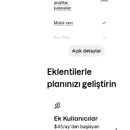
anahtar 
kelimeler
Mobil veri
Ses Payı
Açık detaylar
Eklentilerle
planınızı geliştirin
Ek Kullanıcılar
$45/ay'dan başlayan