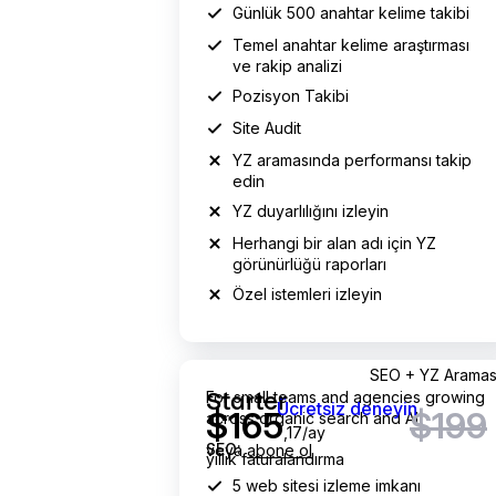
Günlük 500 anahtar kelime takibi
Temel anahtar kelime araştırması
ve rakip analizi
Pozisyon Takibi
Site Audit
YZ aramasında performansı takip
edin
YZ duyarlılığını izleyin
Herhangi bir alan adı için YZ
görünürlüğü raporları
Özel istemleri izleyin
ayda 165.17 dolar
ayda 199 dolar yerine
SEO + YZ Aramas
For small teams and agencies growing
Starter
Ücretsiz deneyin
$
165
$199
across organic search and AI
,17/ay
SEO:
veya
abone ol
yıllık faturalandırma
5 web sitesi izleme imkanı