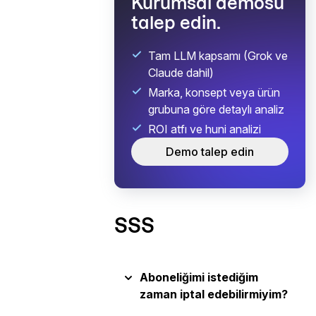
Kurumsal demosu
talep edin.
Tam LLM kapsamı (Grok ve
Claude dahil)
Marka, konsept veya ürün
grubuna göre detaylı analiz
ROI atfı ve huni analizi
Demo talep edin
SSS
Aboneliğimi istediğim
zaman iptal edebilirmiyim?