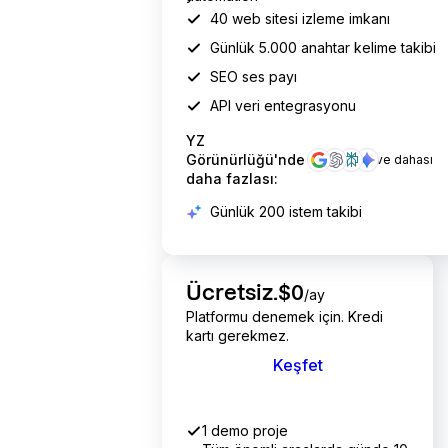
40 web sitesi izleme imkanı
Günlük
5.000
anahtar kelime takibi
SEO ses payı
API veri entegrasyonu
YZ
Görünürlüğü'nde
ve dahası
daha fazlası:
Günlük 200 istem takibi
Ücretsiz.
$0
/ay
Platformu denemek için. Kredi
kartı gerekmez.
Keşfet
1 demo proje