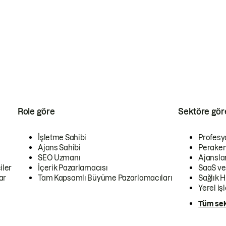
Role göre
Sektöre gör
İşletme Sahibi
Profesy
Ajans Sahibi
Peraken
SEO Uzmanı
Ajansla
iler
İçerik Pazarlamacısı
SaaS ve
ar
Tam Kapsamlı Büyüme Pazarlamacıları
Sağlık H
Yerel iş
Tüm sek