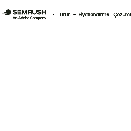
Ürün
Fiyatlandırma
Çözüml