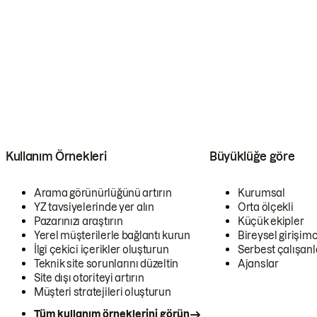
Kullanım Örnekleri
Büyüklüğe göre
Arama görünürlüğünü artırın
Kurumsal
YZ tavsiyelerinde yer alın
Orta ölçekli
Pazarınızı araştırın
Küçük ekipler
Yerel müşterilerle bağlantı kurun
Bireysel girişimc
İlgi çekici içerikler oluşturun
Serbest çalışanl
Teknik site sorunlarını düzeltin
Ajanslar
Site dışı otoriteyi artırın
Müşteri stratejileri oluşturun
Tüm kullanım örneklerini görün