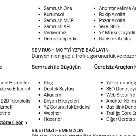
Semrush One
Anahtar Kelime A
Kurumsal
Rakip Analizi
Semrush MCP
Pazar Analizi
Semrush API
Yerel SEO
Verilerimiz
YZ Marka Duyarlılı
Demo talep edin
Backlink Analizi
SEMRUSH MCP'YI YZ'YE BAĞLAYIN
Dünyanın en güçlü trafik, görünürlük ve pazar v
e
Semrush ile Büyüyün
Ücretsiz Araçları 
onel Hizmetler
Blog
YZ Görünürlüğ
de ve E-ticaret
Destek Sayfası
SEO Denetleyi
r
Akademi
Web Sitesi Traf
 B2B Teknolojisi
Başarı Hikayeleri
Anahtar Kelim
izmeti
YZ Görünürlük Endeksi
Backlink Denet
letme
Webinar
Trafiğe Göre En
Haberler
Diğer Ücretsiz
törleri gör
BILETINIZI HEMEN ALIN