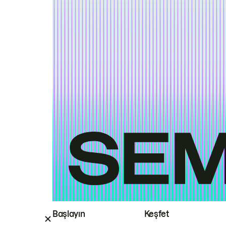
Başlayın
Keşfet