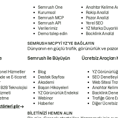
Semrush One
Anahtar Kelime A
Kurumsal
Rakip Analizi
Semrush MCP
Pazar Analizi
Semrush API
Yerel SEO
Verilerimiz
YZ Marka Duyarlılı
Demo talep edin
Backlink Analizi
SEMRUSH MCP'YI YZ'YE BAĞLAYIN
Dünyanın en güçlü trafik, görünürlük ve pazar v
e
Semrush ile Büyüyün
Ücretsiz Araçları 
onel Hizmetler
Blog
YZ Görünürlüğ
de ve E-ticaret
Destek Sayfası
SEO Denetleyi
r
Akademi
Web Sitesi Traf
 B2B Teknolojisi
Başarı Hikayeleri
Anahtar Kelim
izmeti
YZ Görünürlük Endeksi
Backlink Denet
letme
Webinar
Trafiğe Göre En
Haberler
Diğer Ücretsiz
törleri gör
BILETINIZI HEMEN ALIN