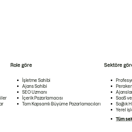
Role göre
Sektöre gör
İşletme Sahibi
Profesy
Ajans Sahibi
Peraken
SEO Uzmanı
Ajansla
iler
İçerik Pazarlamacısı
SaaS ve
ar
Tam Kapsamlı Büyüme Pazarlamacıları
Sağlık H
Yerel iş
Tüm sek