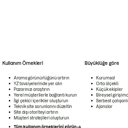
Kullanım Örnekleri
Büyüklüğe göre
Arama görünürlüğünü artırın
Kurumsal
YZ tavsiyelerinde yer alın
Orta ölçekli
Pazarınızı araştırın
Küçük ekipler
Yerel müşterilerle bağlantı kurun
Bireysel girişimc
İlgi çekici içerikler oluşturun
Serbest çalışanl
Teknik site sorunlarını düzeltin
Ajanslar
Site dışı otoriteyi artırın
Müşteri stratejileri oluşturun
Tüm kullanım örneklerini görün