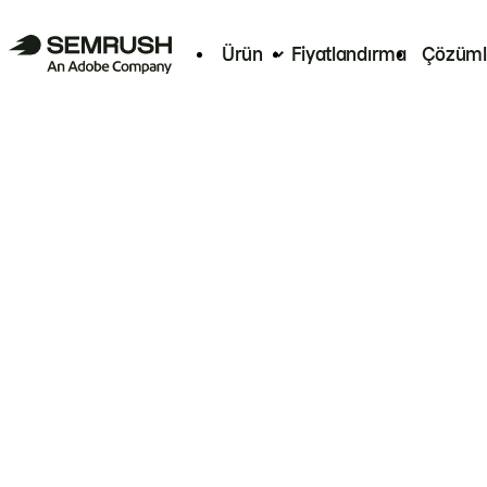
Ürün
Fiyatlandırma
Çözüml