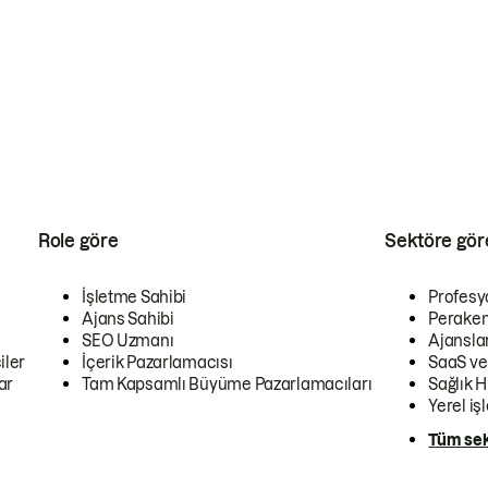
Role göre
Sektöre gör
İşletme Sahibi
Profesy
Ajans Sahibi
Peraken
SEO Uzmanı
Ajansla
iler
İçerik Pazarlamacısı
SaaS ve
ar
Tam Kapsamlı Büyüme Pazarlamacıları
Sağlık H
Yerel iş
Tüm sek