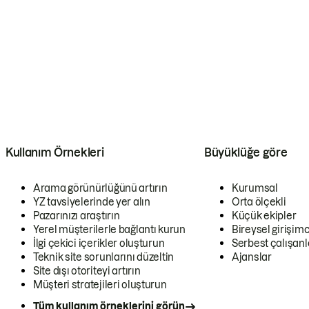
Kullanım Örnekleri
Büyüklüğe göre
Arama görünürlüğünü artırın
Kurumsal
YZ tavsiyelerinde yer alın
Orta ölçekli
Pazarınızı araştırın
Küçük ekipler
Yerel müşterilerle bağlantı kurun
Bireysel girişimc
İlgi çekici içerikler oluşturun
Serbest çalışanl
Teknik site sorunlarını düzeltin
Ajanslar
Site dışı otoriteyi artırın
Müşteri stratejileri oluşturun
Tüm kullanım örneklerini görün