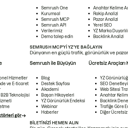
Semrush One
Anahtar Kelime A
Kurumsal
Rakip Analizi
Semrush MCP
Pazar Analizi
Semrush API
Yerel SEO
Verilerimiz
YZ Marka Duyarlılı
Demo talep edin
Backlink Analizi
SEMRUSH MCP'YI YZ'YE BAĞLAYIN
Dünyanın en güçlü trafik, görünürlük ve pazar v
e
Semrush ile Büyüyün
Ücretsiz Araçları 
onel Hizmetler
Blog
YZ Görünürlüğ
de ve E-ticaret
Destek Sayfası
SEO Denetleyi
r
Akademi
Web Sitesi Traf
 B2B Teknolojisi
Başarı Hikayeleri
Anahtar Kelim
izmeti
YZ Görünürlük Endeksi
Backlink Denet
letme
Webinar
Trafiğe Göre En
Haberler
Diğer Ücretsiz
törleri gör
BILETINIZI HEMEN ALIN