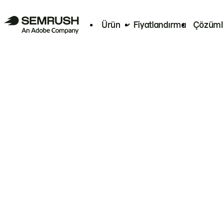
Ürün
Fiyatlandırma
Çözüml