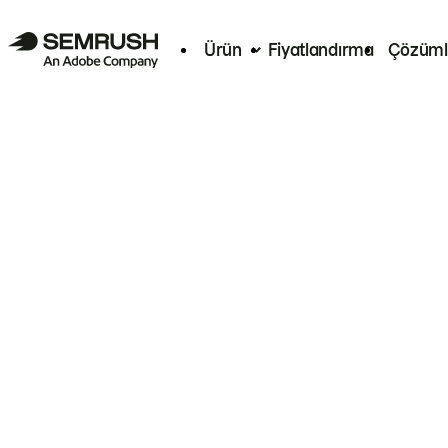
Ürün
Fiyatlandırma
Çözüml