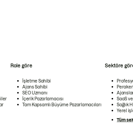
Role göre
Sektöre gör
İşletme Sahibi
Profesy
Ajans Sahibi
Peraken
SEO Uzmanı
Ajansla
iler
İçerik Pazarlamacısı
SaaS ve
ar
Tam Kapsamlı Büyüme Pazarlamacıları
Sağlık H
Yerel iş
Tüm sek