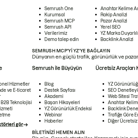
Semrush One
Anahtar Kelime A
Kurumsal
Rakip Analizi
Semrush MCP
Pazar Analizi
Semrush API
Yerel SEO
Verilerimiz
YZ Marka Duyarlılı
Demo talep edin
Backlink Analizi
SEMRUSH MCP'YI YZ'YE BAĞLAYIN
Dünyanın en güçlü trafik, görünürlük ve pazar v
e
Semrush ile Büyüyün
Ücretsiz Araçları 
onel Hizmetler
Blog
YZ Görünürlüğ
de ve E-ticaret
Destek Sayfası
SEO Denetleyi
r
Akademi
Web Sitesi Traf
 B2B Teknolojisi
Başarı Hikayeleri
Anahtar Kelim
izmeti
YZ Görünürlük Endeksi
Backlink Denet
letme
Webinar
Trafiğe Göre En
Haberler
Diğer Ücretsiz
törleri gör
BILETINIZI HEMEN ALIN