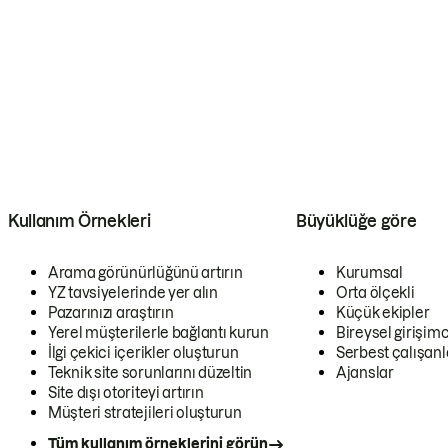
Kullanım Örnekleri
Büyüklüğe göre
Arama görünürlüğünü artırın
Kurumsal
YZ tavsiyelerinde yer alın
Orta ölçekli
Pazarınızı araştırın
Küçük ekipler
Yerel müşterilerle bağlantı kurun
Bireysel girişimc
İlgi çekici içerikler oluşturun
Serbest çalışanl
Teknik site sorunlarını düzeltin
Ajanslar
Site dışı otoriteyi artırın
Müşteri stratejileri oluşturun
Tüm kullanım örneklerini görün