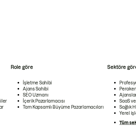
Role göre
Sektöre gör
İşletme Sahibi
Profesy
Ajans Sahibi
Peraken
SEO Uzmanı
Ajansla
iler
İçerik Pazarlamacısı
SaaS ve
ar
Tam Kapsamlı Büyüme Pazarlamacıları
Sağlık H
Yerel iş
Tüm sek