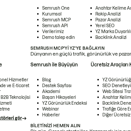
Semrush One
Anahtar Kelime A
Kurumsal
Rakip Analizi
Semrush MCP
Pazar Analizi
Semrush API
Yerel SEO
Verilerimiz
YZ Marka Duyarlılı
Demo talep edin
Backlink Analizi
SEMRUSH MCP'YI YZ'YE BAĞLAYIN
Dünyanın en güçlü trafik, görünürlük ve pazar v
e
Semrush ile Büyüyün
Ücretsiz Araçları 
onel Hizmetler
Blog
YZ Görünürlüğ
de ve E-ticaret
Destek Sayfası
SEO Denetleyi
r
Akademi
Web Sitesi Traf
 B2B Teknolojisi
Başarı Hikayeleri
Anahtar Kelim
izmeti
YZ Görünürlük Endeksi
Backlink Denet
letme
Webinar
Trafiğe Göre En
Haberler
Diğer Ücretsiz
törleri gör
BILETINIZI HEMEN ALIN