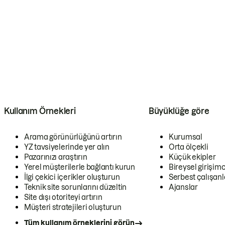
Kullanım Örnekleri
Büyüklüğe göre
Arama görünürlüğünü artırın
Kurumsal
YZ tavsiyelerinde yer alın
Orta ölçekli
Pazarınızı araştırın
Küçük ekipler
Yerel müşterilerle bağlantı kurun
Bireysel girişimc
İlgi çekici içerikler oluşturun
Serbest çalışanl
Teknik site sorunlarını düzeltin
Ajanslar
Site dışı otoriteyi artırın
Müşteri stratejileri oluşturun
Tüm kullanım örneklerini görün