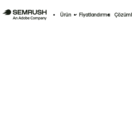
Ürün
Fiyatlandırma
Çözüml