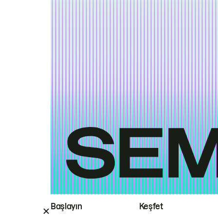
Başlayın
Keşfet