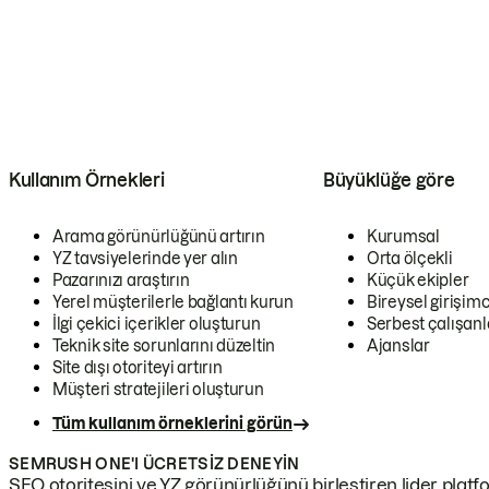
Kullanım Örnekleri
Büyüklüğe göre
Arama görünürlüğünü artırın
Kurumsal
YZ tavsiyelerinde yer alın
Orta ölçekli
Pazarınızı araştırın
Küçük ekipler
Yerel müşterilerle bağlantı kurun
Bireysel girişimc
İlgi çekici içerikler oluşturun
Serbest çalışanl
Teknik site sorunlarını düzeltin
Ajanslar
Site dışı otoriteyi artırın
Müşteri stratejileri oluşturun
Tüm kullanım örneklerini görün
SEMRUSH ONE'I ÜCRETSIZ DENEYIN
SEO otoritesini ve YZ görünürlüğünü birleştiren lider platf