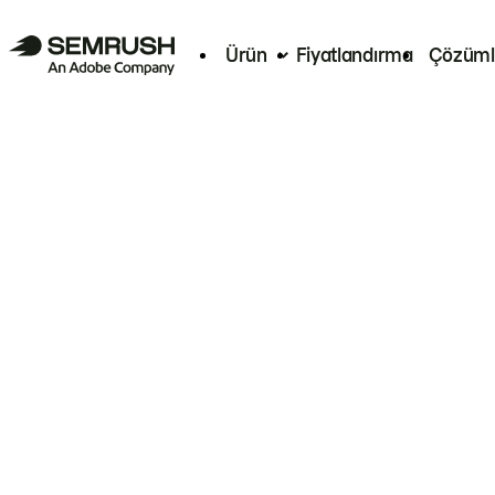
Ürün
Fiyatlandırma
Çözüml