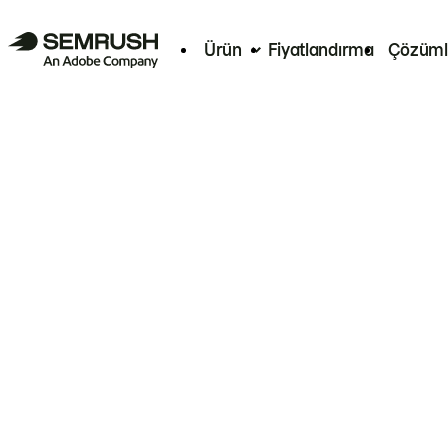
Ürün
Fiyatlandırma
Çözüml