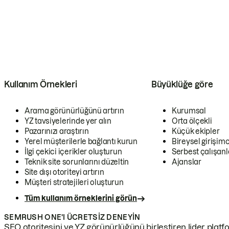
Kullanım Örnekleri
Büyüklüğe göre
Arama görünürlüğünü artırın
Kurumsal
YZ tavsiyelerinde yer alın
Orta ölçekli
Pazarınızı araştırın
Küçük ekipler
Yerel müşterilerle bağlantı kurun
Bireysel girişimc
İlgi çekici içerikler oluşturun
Serbest çalışanl
Teknik site sorunlarını düzeltin
Ajanslar
Site dışı otoriteyi artırın
Müşteri stratejileri oluşturun
Tüm kullanım örneklerini görün
SEMRUSH ONE'I ÜCRETSIZ DENEYIN
SEO otoritesini ve YZ görünürlüğünü birleştiren lider platf