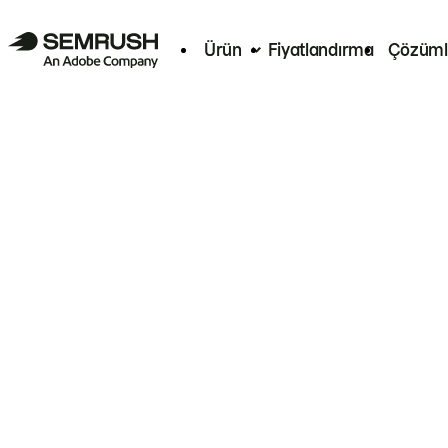
Ürün
Fiyatlandırma
Çözüml