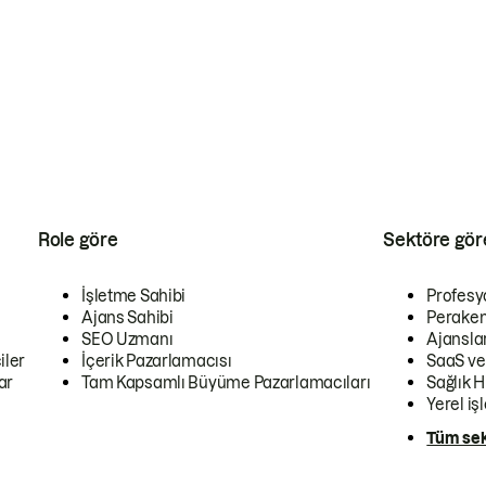
Role göre
Sektöre gör
İşletme Sahibi
Profesy
Ajans Sahibi
Peraken
SEO Uzmanı
Ajansla
iler
İçerik Pazarlamacısı
SaaS ve
ar
Tam Kapsamlı Büyüme Pazarlamacıları
Sağlık H
Yerel iş
Tüm sek