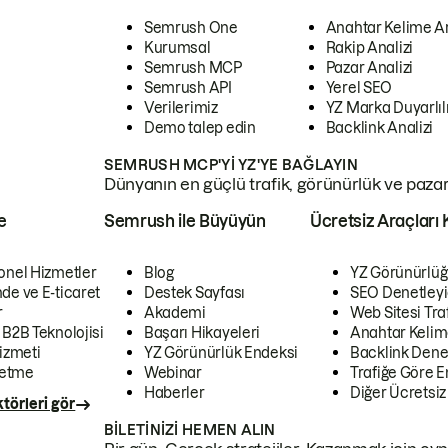
Semrush One
Anahtar Kelime A
Kurumsal
Rakip Analizi
Semrush MCP
Pazar Analizi
Semrush API
Yerel SEO
Verilerimiz
YZ Marka Duyarlılı
Demo talep edin
Backlink Analizi
SEMRUSH MCP'YI YZ'YE BAĞLAYIN
Dünyanın en güçlü trafik, görünürlük ve pazar v
e
Semrush ile Büyüyün
Ücretsiz Araçları 
onel Hizmetler
Blog
YZ Görünürlüğ
de ve E-ticaret
Destek Sayfası
SEO Denetleyi
r
Akademi
Web Sitesi Traf
 B2B Teknolojisi
Başarı Hikayeleri
Anahtar Kelim
izmeti
YZ Görünürlük Endeksi
Backlink Denet
letme
Webinar
Trafiğe Göre En
Haberler
Diğer Ücretsiz
törleri gör
BILETINIZI HEMEN ALIN