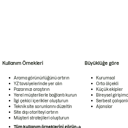
Kullanım Örnekleri
Büyüklüğe göre
Arama görünürlüğünü artırın
Kurumsal
YZ tavsiyelerinde yer alın
Orta ölçekli
Pazarınızı araştırın
Küçük ekipler
Yerel müşterilerle bağlantı kurun
Bireysel girişimc
İlgi çekici içerikler oluşturun
Serbest çalışanl
Teknik site sorunlarını düzeltin
Ajanslar
Site dışı otoriteyi artırın
Müşteri stratejileri oluşturun
Tüm kullanım örneklerini görün