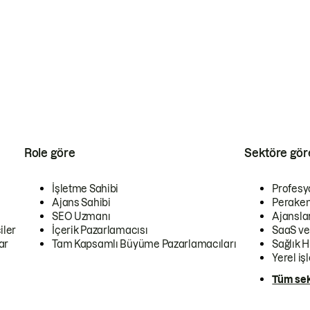
Role göre
Sektöre gör
İşletme Sahibi
Profesy
Ajans Sahibi
Peraken
SEO Uzmanı
Ajansla
iler
İçerik Pazarlamacısı
SaaS ve
ar
Tam Kapsamlı Büyüme Pazarlamacıları
Sağlık H
Yerel iş
Tüm sek