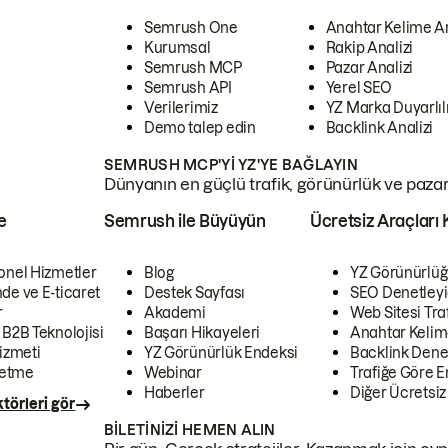
Semrush One
Anahtar Kelime A
Kurumsal
Rakip Analizi
Semrush MCP
Pazar Analizi
Semrush API
Yerel SEO
Verilerimiz
YZ Marka Duyarlılı
Demo talep edin
Backlink Analizi
SEMRUSH MCP'YI YZ'YE BAĞLAYIN
Dünyanın en güçlü trafik, görünürlük ve pazar v
e
Semrush ile Büyüyün
Ücretsiz Araçları 
onel Hizmetler
Blog
YZ Görünürlüğ
de ve E-ticaret
Destek Sayfası
SEO Denetleyi
r
Akademi
Web Sitesi Traf
 B2B Teknolojisi
Başarı Hikayeleri
Anahtar Kelim
izmeti
YZ Görünürlük Endeksi
Backlink Denet
letme
Webinar
Trafiğe Göre En
Haberler
Diğer Ücretsiz
törleri gör
BILETINIZI HEMEN ALIN