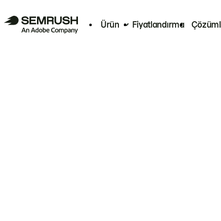
Ürün
Fiyatlandırma
Çözüml