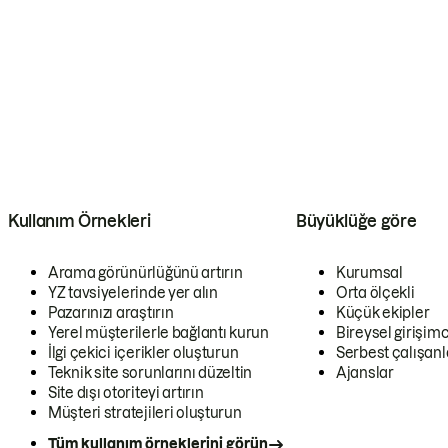
Kullanım Örnekleri
Büyüklüğe göre
Arama görünürlüğünü artırın
Kurumsal
YZ tavsiyelerinde yer alın
Orta ölçekli
Pazarınızı araştırın
Küçük ekipler
Yerel müşterilerle bağlantı kurun
Bireysel girişimc
İlgi çekici içerikler oluşturun
Serbest çalışanl
Teknik site sorunlarını düzeltin
Ajanslar
Site dışı otoriteyi artırın
Müşteri stratejileri oluşturun
Tüm kullanım örneklerini görün