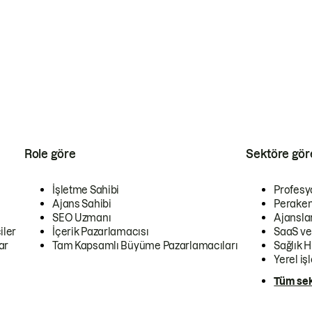
Role göre
Sektöre gör
İşletme Sahibi
Profesy
Ajans Sahibi
Peraken
SEO Uzmanı
Ajansla
iler
İçerik Pazarlamacısı
SaaS ve
ar
Tam Kapsamlı Büyüme Pazarlamacıları
Sağlık H
Yerel iş
Tüm sek