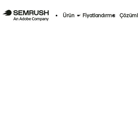
Ürün
Fiyatlandırma
Çözüml