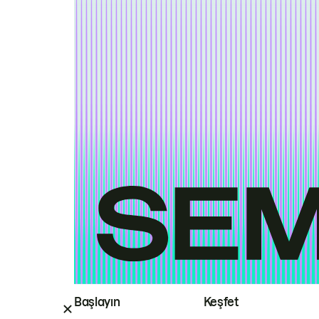
Başlayın
Keşfet