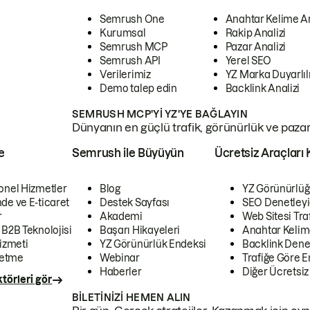
Semrush One
Anahtar Kelime A
Kurumsal
Rakip Analizi
Semrush MCP
Pazar Analizi
Semrush API
Yerel SEO
Verilerimiz
YZ Marka Duyarlılı
Demo talep edin
Backlink Analizi
SEMRUSH MCP'YI YZ'YE BAĞLAYIN
Dünyanın en güçlü trafik, görünürlük ve pazar v
e
Semrush ile Büyüyün
Ücretsiz Araçları 
onel Hizmetler
Blog
YZ Görünürlüğ
de ve E-ticaret
Destek Sayfası
SEO Denetleyi
r
Akademi
Web Sitesi Traf
 B2B Teknolojisi
Başarı Hikayeleri
Anahtar Kelim
izmeti
YZ Görünürlük Endeksi
Backlink Denet
letme
Webinar
Trafiğe Göre En
Haberler
Diğer Ücretsiz
törleri gör
BILETINIZI HEMEN ALIN