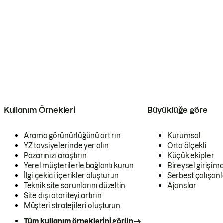
Kullanım Örnekleri
Büyüklüğe göre
Arama görünürlüğünü artırın
Kurumsal
YZ tavsiyelerinde yer alın
Orta ölçekli
Pazarınızı araştırın
Küçük ekipler
Yerel müşterilerle bağlantı kurun
Bireysel girişimc
İlgi çekici içerikler oluşturun
Serbest çalışanl
Teknik site sorunlarını düzeltin
Ajanslar
Site dışı otoriteyi artırın
Müşteri stratejileri oluşturun
Tüm kullanım örneklerini görün